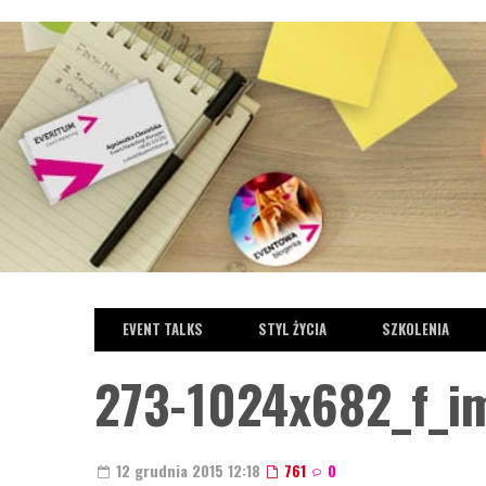
EVENT TALKS
STYL ŻYCIA
SZKOLENIA
273-1024x682_f_i
PODCASTY
STYL ŻYCIA
TRENDY W EVENTACH
12 grudnia 2015 12:18
761
0