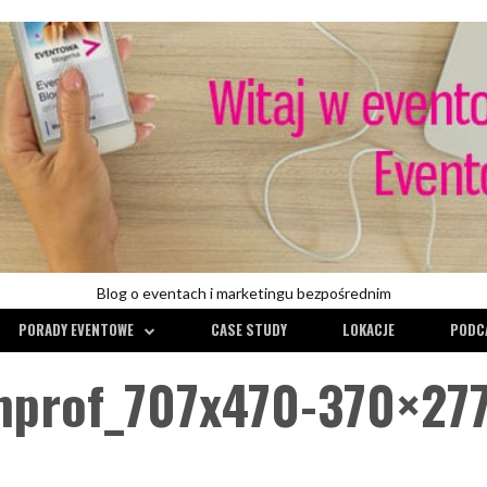
Blog o eventach i marketingu bezpośrednim
PORADY EVENTOWE
CASE STUDY
LOKACJE
PODC
mprof_707x470-370×27
KONFERENCJE
PORADY EVENTOWE
CASE STUDY
CONFE
WYWIADY
ZARZĄDZANIE RYZYKIEM
KONFERENCJE
POR
RECENZJE
TECHNI
TRENDY W EVENTACH