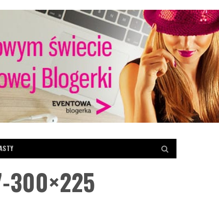
ASTY
7-300×225
RENCES
AKTUALNOŚCI
KONKRETY ANETY
ADY EVENTOWE
RECENZJE
TRENDY W EVENTACH
KA EVENTOWA
ZAGRANICA
[KonkretyAnety] Wpływ Covid-19