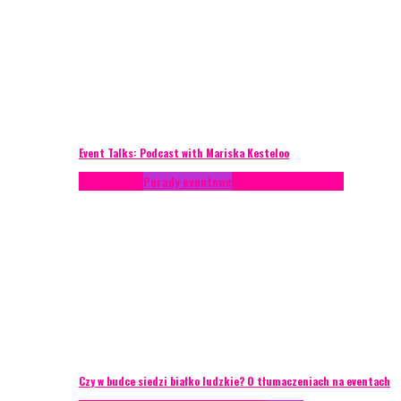
Event Talks: Podcast with Mariska Kesteloo
Konferencje
Porady eventowe
Zarządzanie ryzykiem
Czy w budce siedzi białko ludzkie? O tłumaczeniach na eventach