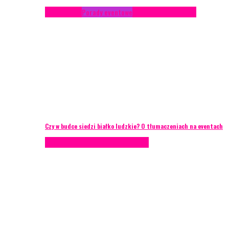
Konferencje
Porady eventowe
Zarządzanie ryzykiem
Czy w budce siedzi białko ludzkie? O tłumaczeniach na eventach
AKTUALNOŚCI
Zarządzanie ryzykiem