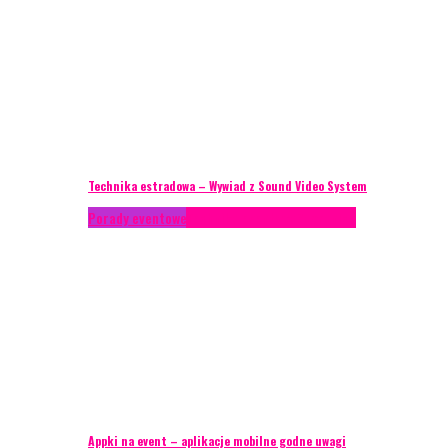
Technika estradowa – Wywiad z Sound Video System
Porady eventowe
Technika eventowa
Zagranica
Appki na event – aplikacje mobilne godne uwagi