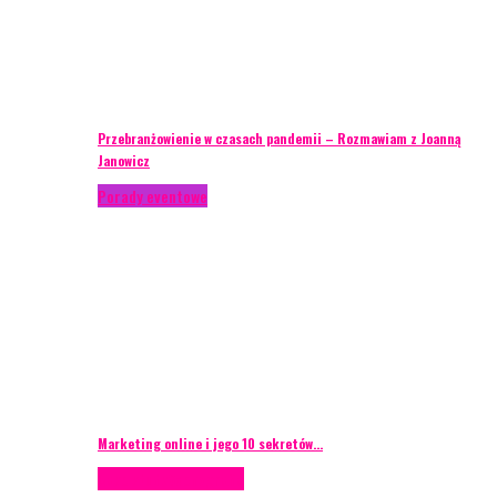
Przebranżowienie w czasach pandemii – Rozmawiam z Joanną
Janowicz
Porady eventowe
Marketing online i jego 10 sekretów…
Case study
Scenografia