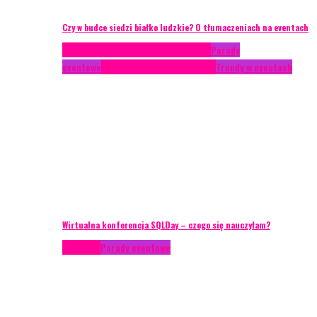
Czy w budce siedzi białko ludzkie? O tłumaczeniach na eventach
Case study
Conferences
Konferencje
Porady
eventowe
Recenzje
Technika eventowa
Trendy w eventach
Wirtualna konferencja SQLDay – czego się nauczyłam?
Podcasty
Porady eventowe