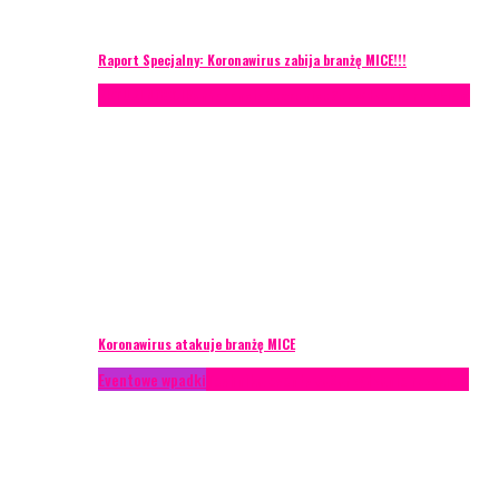
Raport Specjalny: Koronawirus zabija branżę MICE!!!
AKTUALNOŚCI
Konferencje
Zagranica
Zarządzanie ryzykiem
Koronawirus atakuje branżę MICE
Eventowe wpadki
Technika eventowa
Zarządzanie ryzykiem