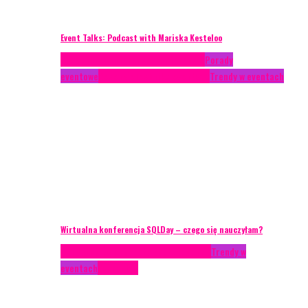
Event Talks: Podcast with Mariska Kesteloo
Case study
Conferences
Konferencje
Porady
eventowe
Recenzje
Technika eventowa
Trendy w eventach
Wirtualna konferencja SQLDay – czego się nauczyłam?
AKTUALNOŚCI
Konkrety Anety
Recenzje
Trendy w
eventach
Zagranica