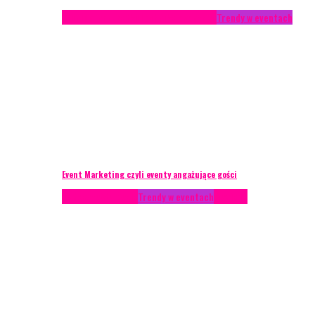
Studium przypadku
Technika eventowa
Trendy w eventach
Event Marketing czyli eventy angażujące gości
Podcasty
Styl życia
Trendy w eventach
Wywiady