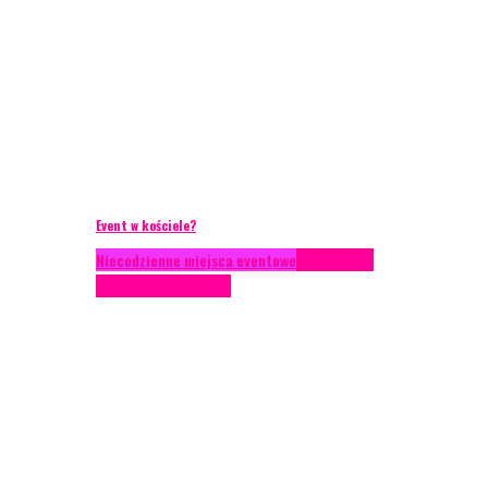
Event w kościele?
Niecodzienne miejsca eventowe
Scenariusze
eventowe
Scenografia