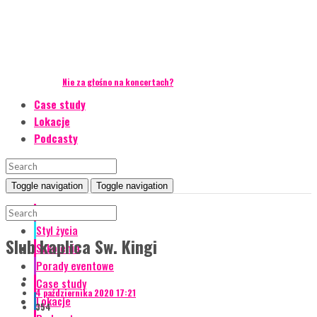
Nie za głośno na koncertach?
Case study
Lokacje
Podcasty
Toggle navigation
Toggle navigation
Event Talks
Styl życia
Slub kaplica Sw. Kingi
Szkolenia
Porady eventowe
Case study
4 października 2020 17:21
Lokacje
354