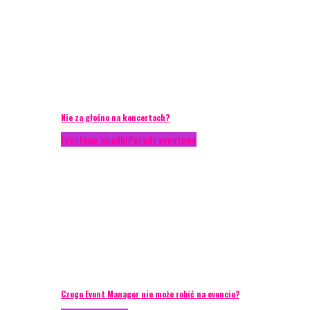
Nie za głośno na koncertach?
Eventowe wpadki
Porady eventowe
Czego Event Manager nie może robić na evencie?