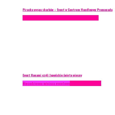
Piracka wyspa skarbów – Event w Centrum Handlowym Promenada
Case study
Recenzje
Scenografia
Studium przypadku
Event Hanami czyli Japońskie święto wiosny
Niecodzienne miejsca eventowe
Recenzje
Scenografia