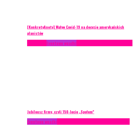
[KonkretyAnety] Wpływ Covid-19 na decyzje amerykańskich
planistów
Case study
Eventowe wpadki
Recenzje
Scenariusze eventowe
Jubileusz firmy, czyli 150-lecie „Społem”
Eventowe wpadki
Technika eventowa
Zarządzanie ryzykiem