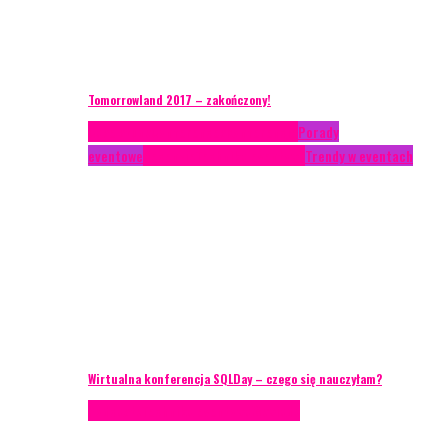
Tomorrowland 2017 – zakończony!
Case study
Conferences
Konferencje
Porady
eventowe
Recenzje
Technika eventowa
Trendy w eventach
Wirtualna konferencja SQLDay – czego się nauczyłam?
Podcasty
Technika eventowa
Wywiady