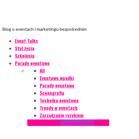
Blog o eventach i marketingu bezpośrednim
Event Talks
Styl życia
Szkolenia
Porady eventowe
All
Eventowe wpadki
Porady eventowe
Scenografia
Technika eventowa
Trendy w eventach
Zarządzanie ryzykiem
Podcasty
Styl życia
Trendy w eventach
Wywiady