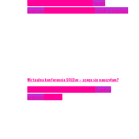
Case study
Conferences
Konferencje
Porady
eventowe
Recenzje
Technika eventowa
Trendy w eventach
Wirtualna konferencja SQLDay – czego się nauczyłam?
AKTUALNOŚCI
Konkrety Anety
Recenzje
Trendy w
eventach
Zagranica