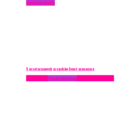
Eventowe wpadki
5 przetargowych grzechów Event managera
Konferencje
Porady eventowe
Zarządzanie ryzykiem