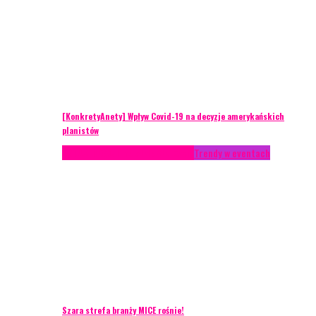
[KonkretyAnety] Wpływ Covid-19 na decyzje amerykańskich
planistów
AKTUALNOŚCI
Life style
Styl życia
Trendy w eventach
Szara strefa branży MICE rośnie!