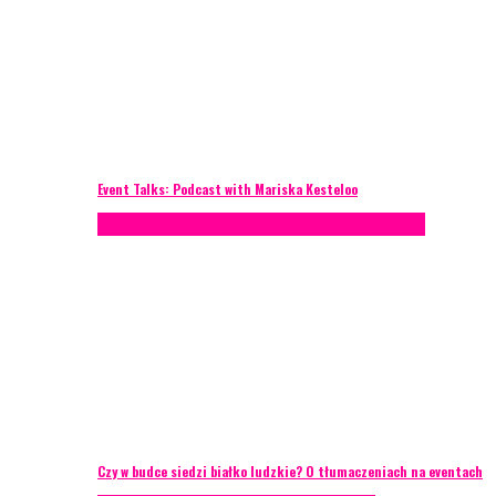
Event Talks: Podcast with Mariska Kesteloo
Konferencje
Porady eventowe
Zarządzanie ryzykiem
Czy w budce siedzi białko ludzkie? O tłumaczeniach na eventach