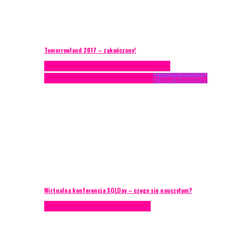
Tomorrowland 2017 – zakończony!
Case study
Conferences
Konferencje
Porady
eventowe
Recenzje
Technika eventowa
Trendy w eventach
Wirtualna konferencja SQLDay – czego się nauczyłam?
Podcasty
Technika eventowa
Wywiady