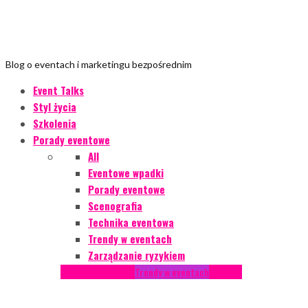
Blog o eventach i marketingu bezpośrednim
Event Talks
Styl życia
Szkolenia
Porady eventowe
All
Eventowe wpadki
Porady eventowe
Scenografia
Technika eventowa
Trendy w eventach
Zarządzanie ryzykiem
Podcasty
Styl życia
Trendy w eventach
Wywiady