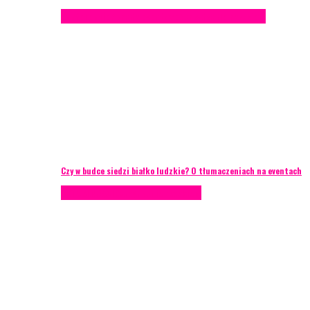
Konferencje
Porady eventowe
Zarządzanie ryzykiem
Czy w budce siedzi białko ludzkie? O tłumaczeniach na eventach
AKTUALNOŚCI
Zarządzanie ryzykiem