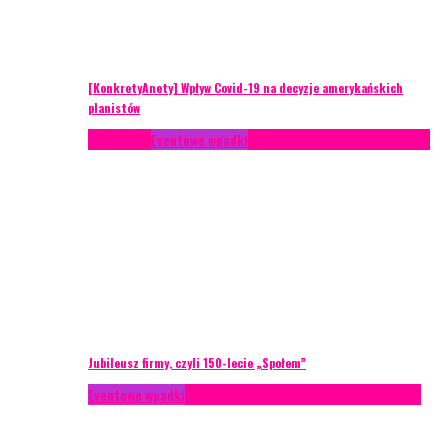
[KonkretyAnety] Wpływ Covid-19 na decyzje amerykańskich
planistów
Case study
Eventowe wpadki
Recenzje
Scenariusze eventowe
Jubileusz firmy, czyli 150-lecie „Społem”
Eventowe wpadki
Technika eventowa
Zarządzanie ryzykiem