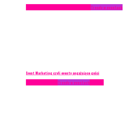
Studium przypadku
Technika eventowa
Trendy w eventach
Event Marketing czyli eventy angażujące gości
Podcasty
Styl życia
Trendy w eventach
Wywiady