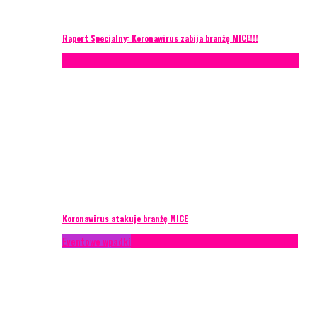
Raport Specjalny: Koronawirus zabija branżę MICE!!!
AKTUALNOŚCI
Konferencje
Zagranica
Zarządzanie ryzykiem
Koronawirus atakuje branżę MICE
Eventowe wpadki
Technika eventowa
Zarządzanie ryzykiem