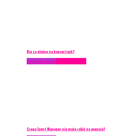
Nie za głośno na koncertach?
Eventowe wpadki
Porady eventowe
Czego Event Manager nie może robić na evencie?