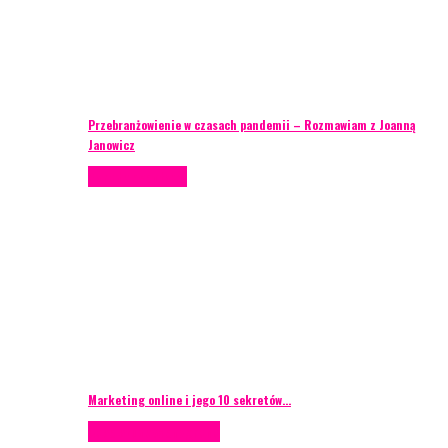
Przebranżowienie w czasach pandemii – Rozmawiam z Joanną
Janowicz
Porady eventowe
Marketing online i jego 10 sekretów…
Case study
Scenografia