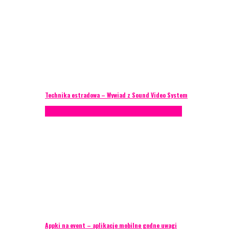
Technika estradowa – Wywiad z Sound Video System
Porady eventowe
Technika eventowa
Zagranica
Appki na event – aplikacje mobilne godne uwagi