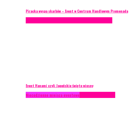
Piracka wyspa skarbów – Event w Centrum Handlowym Promenada
Case study
Recenzje
Scenografia
Studium przypadku
Event Hanami czyli Japońskie święto wiosny
Niecodzienne miejsca eventowe
Recenzje
Scenografia