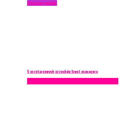
Eventowe wpadki
5 przetargowych grzechów Event managera
Konferencje
Porady eventowe
Zarządzanie ryzykiem