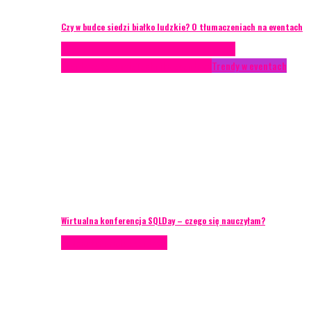
Czy w budce siedzi białko ludzkie? O tłumaczeniach na eventach
Case study
Conferences
Konferencje
Porady
eventowe
Recenzje
Technika eventowa
Trendy w eventach
Wirtualna konferencja SQLDay – czego się nauczyłam?
Podcasty
Porady eventowe