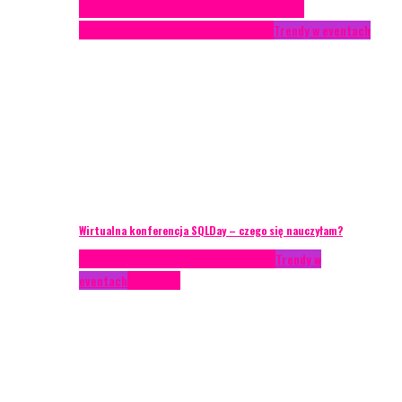
Case study
Conferences
Konferencje
Porady
eventowe
Recenzje
Technika eventowa
Trendy w eventach
Wirtualna konferencja SQLDay – czego się nauczyłam?
AKTUALNOŚCI
Konkrety Anety
Recenzje
Trendy w
eventach
Zagranica