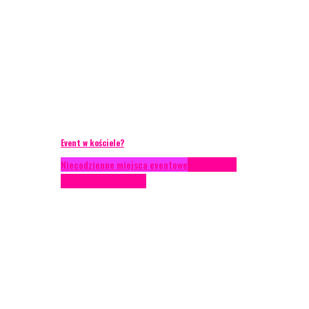
Event w kościele?
Niecodzienne miejsca eventowe
Scenariusze
eventowe
Scenografia