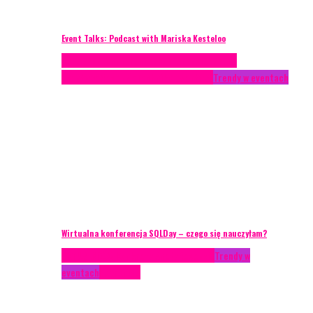
Event Talks: Podcast with Mariska Kesteloo
Case study
Conferences
Konferencje
Porady
eventowe
Recenzje
Technika eventowa
Trendy w eventach
Wirtualna konferencja SQLDay – czego się nauczyłam?
AKTUALNOŚCI
Konkrety Anety
Recenzje
Trendy w
eventach
Zagranica