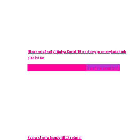
[KonkretyAnety] Wpływ Covid-19 na decyzje amerykańskich
planistów
AKTUALNOŚCI
Life style
Styl życia
Trendy w eventach
Szara strefa branży MICE rośnie!