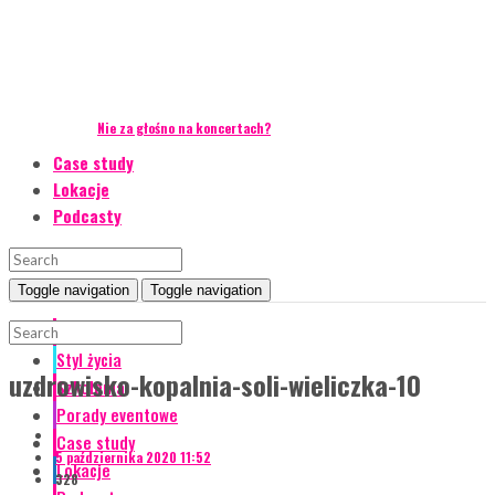
Nie za głośno na koncertach?
Case study
Lokacje
Podcasty
Toggle navigation
Toggle navigation
Event Talks
Styl życia
uzdrowisko-kopalnia-soli-wieliczka-10
Szkolenia
Porady eventowe
Case study
5 października 2020 11:52
Lokacje
328