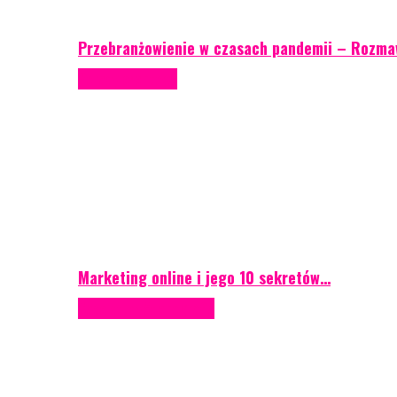
Przebranżowienie w czasach pandemii – Rozma
Porady eventowe
Marketing online i jego 10 sekretów…
Case study
Scenografia