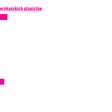
erykańskich planistów
ntowe
iem