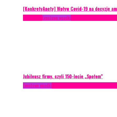
[KonkretyAnety] Wpływ Covid-19 na decyzje am
Case study
Eventowe wpadki
Recenzje
Scenariusze eve
Jubileusz firmy, czyli 150-lecie „Społem”
Eventowe wpadki
Technika eventowa
Zarządzanie ryzyk