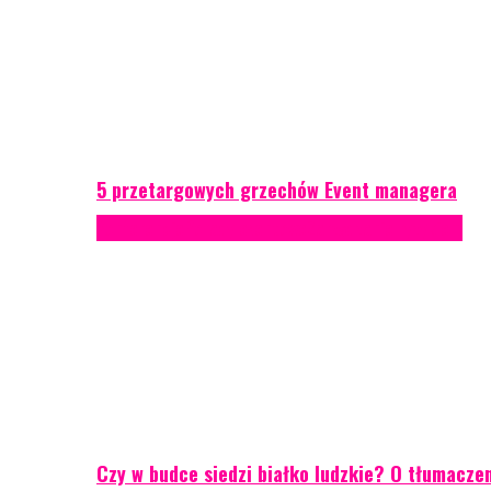
5 przetargowych grzechów Event managera
Konferencje
Porady eventowe
Zarządzanie ryzykiem
Czy w budce siedzi białko ludzkie? O tłumacze