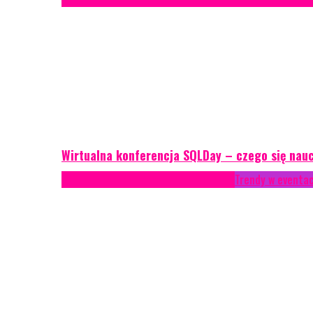
Wirtualna konferencja SQLDay – czego się nau
AKTUALNOŚCI
Konkrety Anety
Recenzje
Trendy w eventa