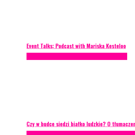
Event Talks: Podcast with Mariska Kesteloo
Konferencje
Porady eventowe
Zarządzanie ryzykiem
Czy w budce siedzi białko ludzkie? O tłumacze
Case study
Conferences
Konferencje
Porady eventowe
R