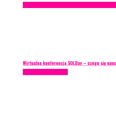
Case study
Conferences
Konferencje
Porady eventowe
R
Wirtualna konferencja SQLDay – czego się nau
Podcasty
Porady eventowe