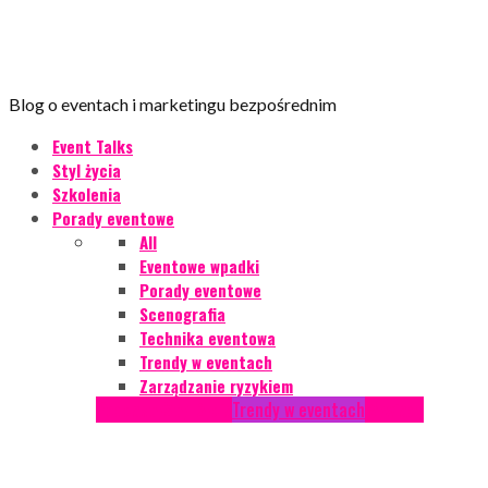
Blog o eventach i marketingu bezpośrednim
Event Talks
Styl życia
Szkolenia
Porady eventowe
All
Eventowe wpadki
Porady eventowe
Scenografia
Technika eventowa
Trendy w eventach
Zarządzanie ryzykiem
Podcasty
Styl życia
Trendy w eventach
Wywiady