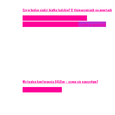
Czy w budce siedzi białko ludzkie? O tłumaczeniach na eventach
Case study
Conferences
Konferencje
Porady
eventowe
Recenzje
Technika eventowa
Trendy w eventach
Wirtualna konferencja SQLDay – czego się nauczyłam?
Podcasty
Porady eventowe