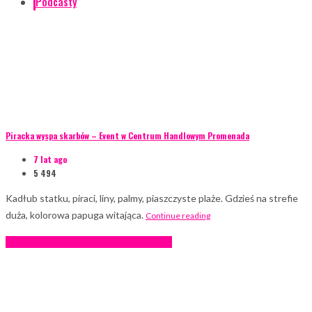
Podcasty
Piracka wyspa skarbów – Event w Centrum Handlowym Promenada
7 lat ago
5 494
Kadłub statku, piraci, liny, palmy, piaszczyste plaże. Gdzieś na strefie
duża, kolorowa papuga witająca.
Continue reading
Podcasty
Technika eventowa
Wywiady