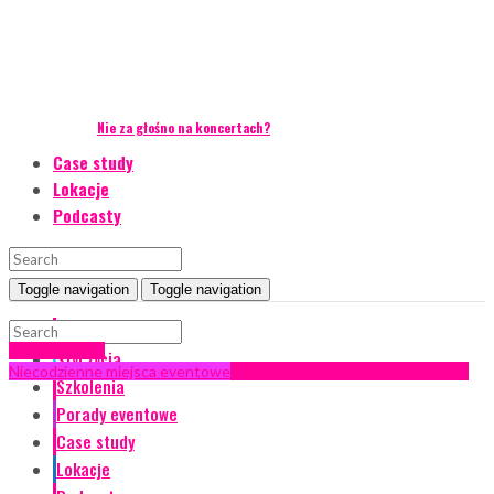
Nie za głośno na koncertach?
Case study
Lokacje
Podcasty
Toggle navigation
Toggle navigation
Event Talks
sierpień 2019
Styl życia
Niecodzienne miejsca eventowe
Scenariusze eventowe
Scenografia
Szkolenia
Porady eventowe
Case study
Lokacje