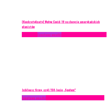
[KonkretyAnety] Wpływ Covid-19 na decyzje amerykańskich
planistów
Case study
Eventowe wpadki
Recenzje
Scenariusze eventowe
Jubileusz firmy, czyli 150-lecie „Społem”
Eventowe wpadki
Technika eventowa
Zarządzanie ryzykiem