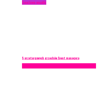
Eventowe wpadki
5 przetargowych grzechów Event managera
Konferencje
Porady eventowe
Zarządzanie ryzykiem