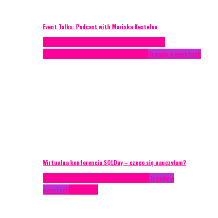
Event Talks: Podcast with Mariska Kesteloo
Case study
Conferences
Konferencje
Porady
eventowe
Recenzje
Technika eventowa
Trendy w eventach
Wirtualna konferencja SQLDay – czego się nauczyłam?
AKTUALNOŚCI
Konkrety Anety
Recenzje
Trendy w
eventach
Zagranica