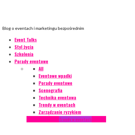
Blog o eventach i marketingu bezpośrednim
Event Talks
Styl życia
Szkolenia
Porady eventowe
All
Eventowe wpadki
Porady eventowe
Scenografia
Technika eventowa
Trendy w eventach
Zarządzanie ryzykiem
Podcasty
Styl życia
Trendy w eventach
Wywiady