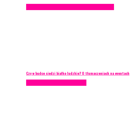
Konferencje
Porady eventowe
Zarządzanie ryzykiem
Czy w budce siedzi białko ludzkie? O tłumaczeniach na eventach
AKTUALNOŚCI
Zarządzanie ryzykiem