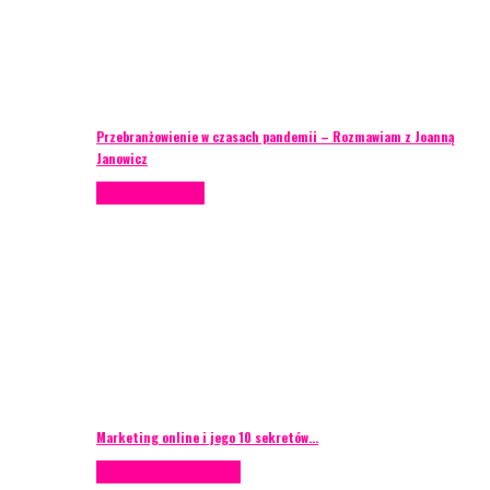
Przebranżowienie w czasach pandemii – Rozmawiam z Joanną
Janowicz
Porady eventowe
Marketing online i jego 10 sekretów…
Case study
Scenografia