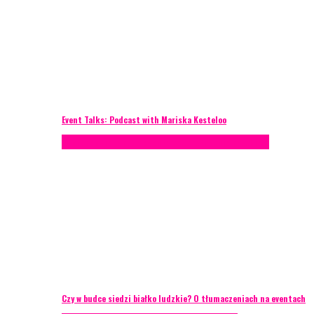
Event Talks: Podcast with Mariska Kesteloo
Konferencje
Porady eventowe
Zarządzanie ryzykiem
Czy w budce siedzi białko ludzkie? O tłumaczeniach na eventach