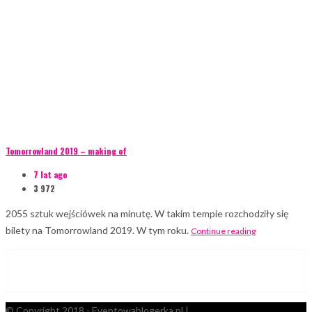
Tomorrowland 2019 – making of
7 lat ago
3 972
2055 sztuk wejściówek na minutę. W takim tempie rozchodziły się
bilety na Tomorrowland 2019. W tym roku.
Continue reading
© Copyright 2018 - Eventowablogerka.pl |