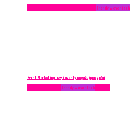
Studium przypadku
Technika eventowa
Trendy w eventach
Event Marketing czyli eventy angażujące gości
Podcasty
Styl życia
Trendy w eventach
Wywiady