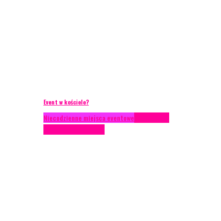
Event w kościele?
Niecodzienne miejsca eventowe
Scenariusze
eventowe
Scenografia