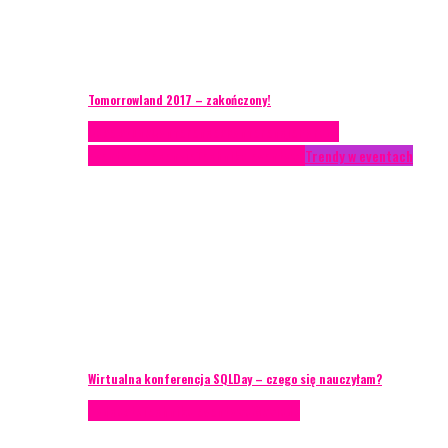
Tomorrowland 2017 – zakończony!
Case study
Conferences
Konferencje
Porady
eventowe
Recenzje
Technika eventowa
Trendy w eventach
Wirtualna konferencja SQLDay – czego się nauczyłam?
Podcasty
Technika eventowa
Wywiady