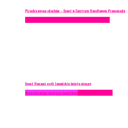
Piracka wyspa skarbów – Event w Centrum Handlowym Promenada
Case study
Recenzje
Scenografia
Studium przypadku
Event Hanami czyli Japońskie święto wiosny
Niecodzienne miejsca eventowe
Recenzje
Scenografia