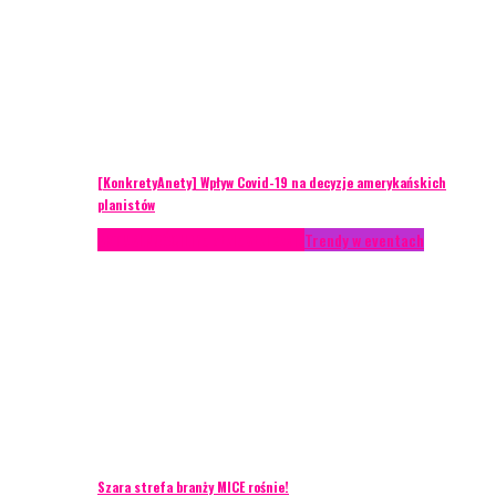
[KonkretyAnety] Wpływ Covid-19 na decyzje amerykańskich
planistów
AKTUALNOŚCI
Life style
Styl życia
Trendy w eventach
Szara strefa branży MICE rośnie!