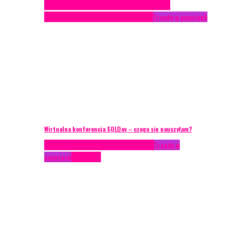
Case study
Conferences
Konferencje
Porady
eventowe
Recenzje
Technika eventowa
Trendy w eventach
Wirtualna konferencja SQLDay – czego się nauczyłam?
AKTUALNOŚCI
Konkrety Anety
Recenzje
Trendy w
eventach
Zagranica