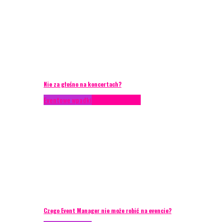
Nie za głośno na koncertach?
Eventowe wpadki
Porady eventowe
Czego Event Manager nie może robić na evencie?