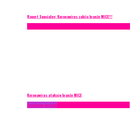
Raport Specjalny: Koronawirus zabija branżę MICE!!!
AKTUALNOŚCI
Konferencje
Zagranica
Zarządzanie ryzykiem
Koronawirus atakuje branżę MICE
Eventowe wpadki
Technika eventowa
Zarządzanie ryzykiem