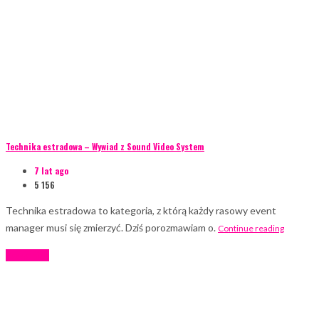
Technika estradowa – Wywiad z Sound Video System
7 lat ago
5 156
Technika estradowa to kategoria, z którą każdy rasowy event
manager musi się zmierzyć. Dziś porozmawiam o.
Continue reading
Zagranica