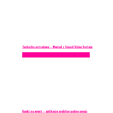
Technika estradowa – Wywiad z Sound Video System
Porady eventowe
Technika eventowa
Zagranica
Appki na event – aplikacje mobilne godne uwagi