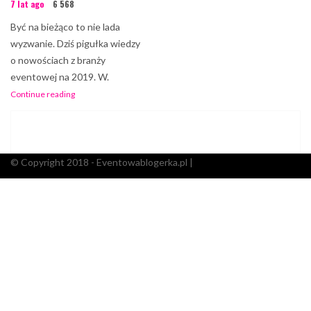
7 lat ago
6 568
Być na bieżąco to nie lada
wyzwanie. Dziś pigułka wiedzy
o nowościach z branży
eventowej na 2019. W.
Continue reading
© Copyright 2018 - Eventowablogerka.pl |