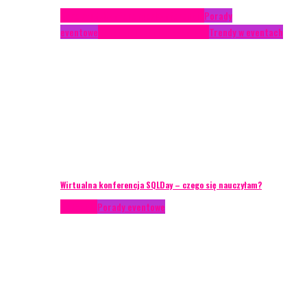
Case study
Conferences
Konferencje
Porady
eventowe
Recenzje
Technika eventowa
Trendy w eventach
Wirtualna konferencja SQLDay – czego się nauczyłam?
Podcasty
Porady eventowe