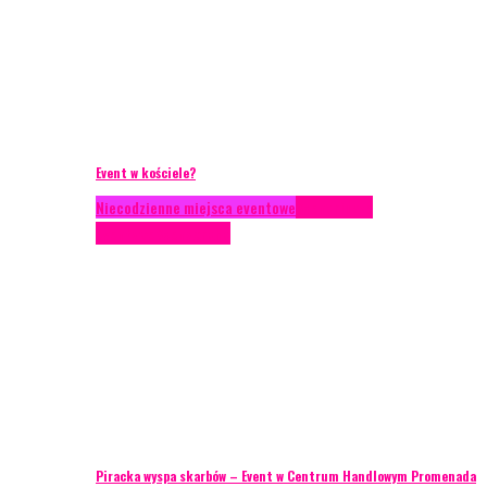
Event w kościele?
Niecodzienne miejsca eventowe
Scenariusze
eventowe
Scenografia
Piracka wyspa skarbów – Event w Centrum Handlowym Promenada