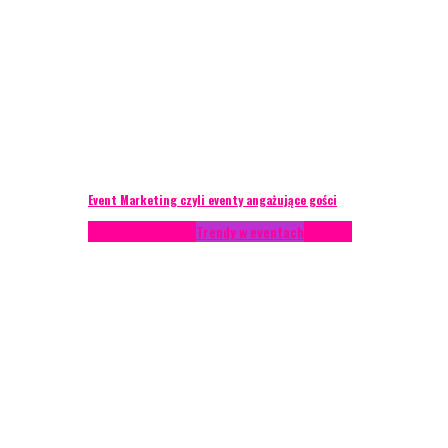
Event Marketing czyli eventy angażujące gości
Podcasty
Styl życia
Trendy w eventach
Wywiady