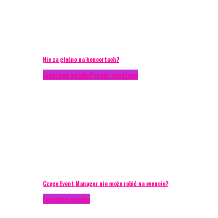
Nie za głośno na koncertach?
Eventowe wpadki
Porady eventowe
Czego Event Manager nie może robić na evencie?
Eventowe wpadki