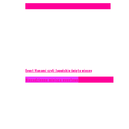
Case study
Recenzje
Scenografia
Studium przypadku
Event Hanami czyli Japońskie święto wiosny
Niecodzienne miejsca eventowe
Recenzje
Scenografia