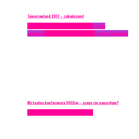
Tomorrowland 2017 – zakończony!
Case study
Conferences
Konferencje
Porady
eventowe
Recenzje
Technika eventowa
Trendy w eventach
Wirtualna konferencja SQLDay – czego się nauczyłam?
Podcasty
Technika eventowa
Wywiady