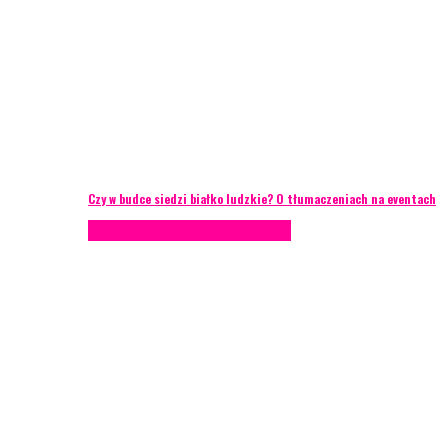
Czy w budce siedzi białko ludzkie? O tłumaczeniach na eventach
AKTUALNOŚCI
Zarządzanie ryzykiem