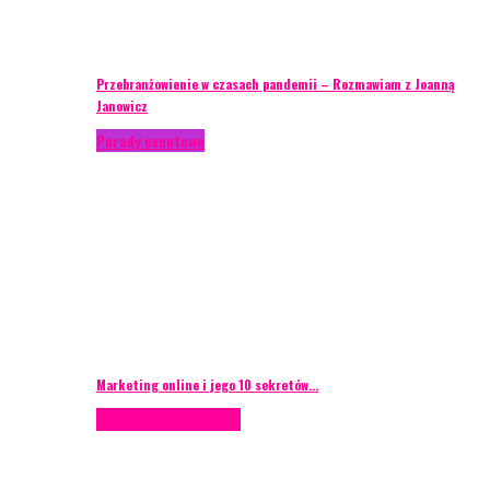
Przebranżowienie w czasach pandemii – Rozmawiam z Joanną
Janowicz
Porady eventowe
Marketing online i jego 10 sekretów…
Case study
Scenografia