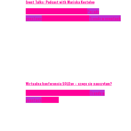
Event Talks: Podcast with Mariska Kesteloo
Case study
Conferences
Konferencje
Porady
eventowe
Recenzje
Technika eventowa
Trendy w eventach
Wirtualna konferencja SQLDay – czego się nauczyłam?
AKTUALNOŚCI
Konkrety Anety
Recenzje
Trendy w
eventach
Zagranica