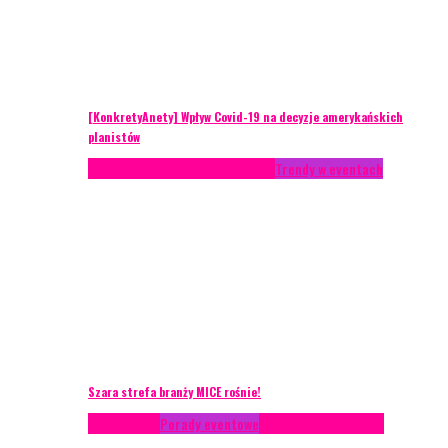
[KonkretyAnety] Wpływ Covid-19 na decyzje amerykańskich
planistów
AKTUALNOŚCI
Life style
Styl życia
Trendy w eventach
Szara strefa branży MICE rośnie!
Konferencje
Porady eventowe
Zarządzanie ryzykiem