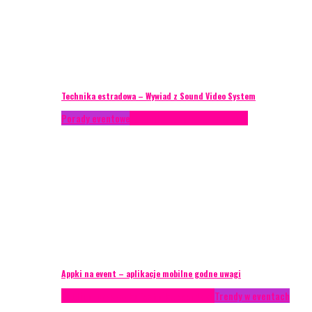
Technika estradowa – Wywiad z Sound Video System
Porady eventowe
Technika eventowa
Zagranica
Appki na event – aplikacje mobilne godne uwagi
Studium przypadku
Technika eventowa
Trendy w eventach