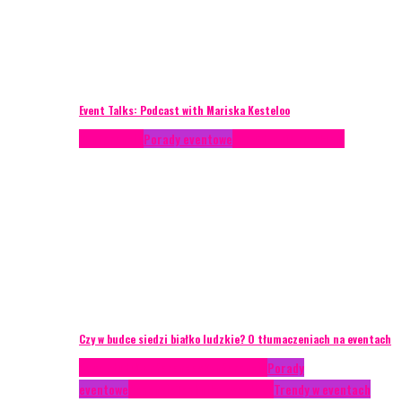
Event Talks: Podcast with Mariska Kesteloo
Konferencje
Porady eventowe
Zarządzanie ryzykiem
Czy w budce siedzi białko ludzkie? O tłumaczeniach na eventach
Case study
Conferences
Konferencje
Porady
eventowe
Recenzje
Technika eventowa
Trendy w eventach