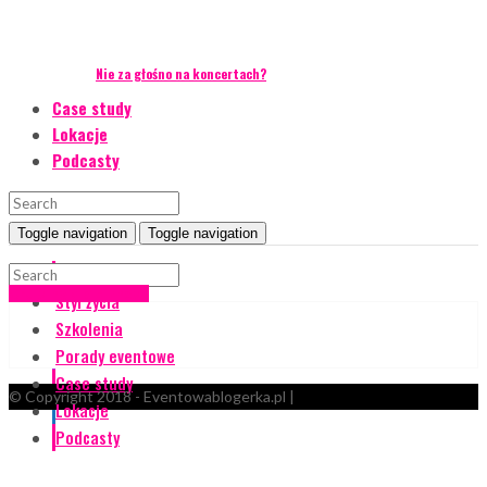
Nie za głośno na koncertach?
Case study
Lokacje
Podcasty
Toggle navigation
Toggle navigation
Event Talks
Cruising dla biznesu
Styl życia
Szkolenia
Porady eventowe
Case study
© Copyright 2018 - Eventowablogerka.pl |
Lokacje
Podcasty