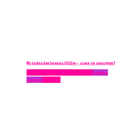
Wirtualna konferencja SQLDay – czego się nauczyłam?
AKTUALNOŚCI
Konkrety Anety
Recenzje
Trendy w
eventach
Zagranica