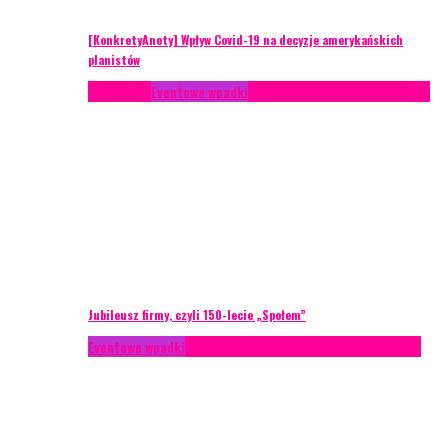
[KonkretyAnety] Wpływ Covid-19 na decyzje amerykańskich
planistów
Case study
Eventowe wpadki
Recenzje
Scenariusze eventowe
Jubileusz firmy, czyli 150-lecie „Społem”
Eventowe wpadki
Technika eventowa
Zarządzanie ryzykiem