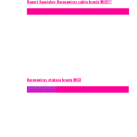
Raport Specjalny: Koronawirus zabija branżę MICE!!!
AKTUALNOŚCI
Konferencje
Zagranica
Zarządzanie ryzykiem
Koronawirus atakuje branżę MICE
Eventowe wpadki
Technika eventowa
Zarządzanie ryzykiem