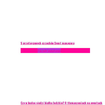
5 przetargowych grzechów Event managera
Konferencje
Porady eventowe
Zarządzanie ryzykiem
Czy w budce siedzi białko ludzkie? O tłumaczeniach na eventach