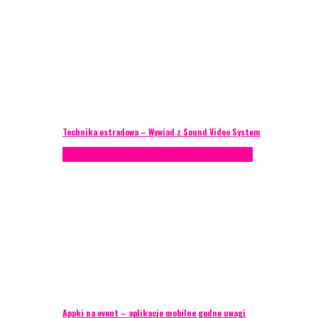
Technika estradowa – Wywiad z Sound Video System
Porady eventowe
Technika eventowa
Zagranica
Appki na event – aplikacje mobilne godne uwagi