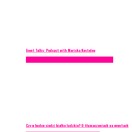
Event Talks: Podcast with Mariska Kesteloo
Konferencje
Porady eventowe
Zarządzanie ryzykiem
Czy w budce siedzi białko ludzkie? O tłumaczeniach na eventach