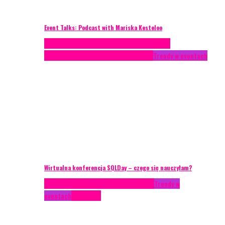
Event Talks: Podcast with Mariska Kesteloo
Case study
Conferences
Konferencje
Porady
eventowe
Recenzje
Technika eventowa
Trendy w eventach
Wirtualna konferencja SQLDay – czego się nauczyłam?
AKTUALNOŚCI
Konkrety Anety
Recenzje
Trendy w
eventach
Zagranica