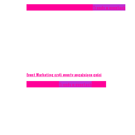
Studium przypadku
Technika eventowa
Trendy w eventach
Event Marketing czyli eventy angażujące gości
Podcasty
Styl życia
Trendy w eventach
Wywiady