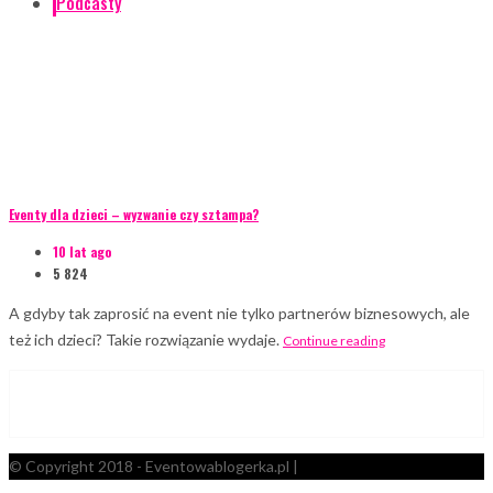
Podcasty
Eventy dla dzieci – wyzwanie czy sztampa?
10 lat ago
5 824
A gdyby tak zaprosić na event nie tylko partnerów biznesowych, ale
też ich dzieci? Takie rozwiązanie wydaje.
Continue reading
© Copyright 2018 - Eventowablogerka.pl |