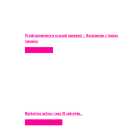
Przebranżowienie w czasach pandemii – Rozmawiam z Joanną
Janowicz
Porady eventowe
Marketing online i jego 10 sekretów…
Case study
Scenografia