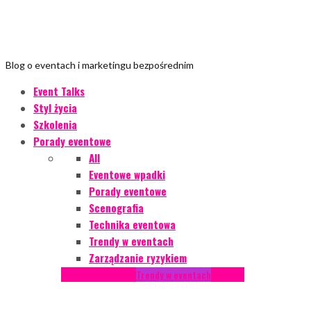
Blog o eventach i marketingu bezpośrednim
Event Talks
Styl życia
Szkolenia
Porady eventowe
All
Eventowe wpadki
Porady eventowe
Scenografia
Technika eventowa
Trendy w eventach
Zarządzanie ryzykiem
Podcasty
Styl życia
Trendy w eventach
Wywiady