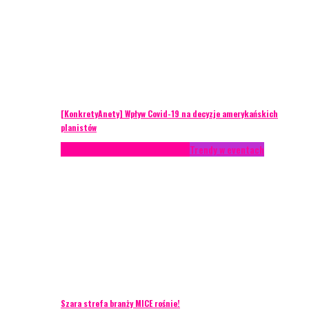
[KonkretyAnety] Wpływ Covid-19 na decyzje amerykańskich
planistów
AKTUALNOŚCI
Life style
Styl życia
Trendy w eventach
Szara strefa branży MICE rośnie!