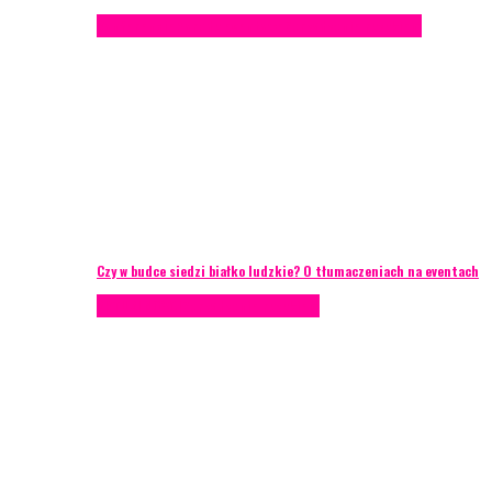
Konferencje
Porady eventowe
Zarządzanie ryzykiem
Czy w budce siedzi białko ludzkie? O tłumaczeniach na eventach
AKTUALNOŚCI
Zarządzanie ryzykiem