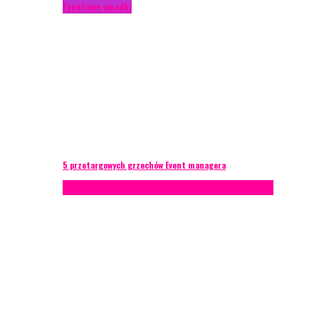
Eventowe wpadki
5 przetargowych grzechów Event managera
Konferencje
Porady eventowe
Zarządzanie ryzykiem