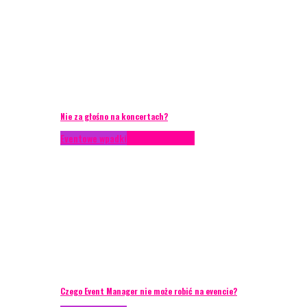
Nie za głośno na koncertach?
Eventowe wpadki
Porady eventowe
Czego Event Manager nie może robić na evencie?