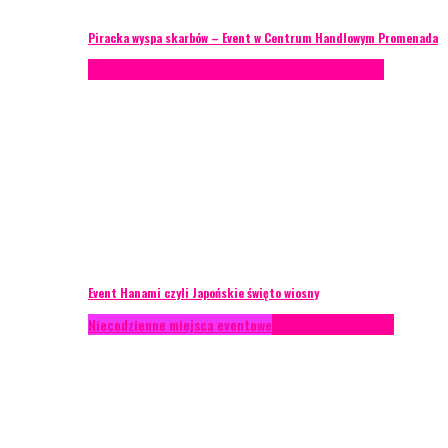
Piracka wyspa skarbów – Event w Centrum Handlowym Promenada
Case study
Recenzje
Scenografia
Studium przypadku
Event Hanami czyli Japońskie święto wiosny
Niecodzienne miejsca eventowe
Recenzje
Scenografia