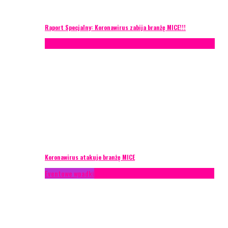
Raport Specjalny: Koronawirus zabija branżę MICE!!!
AKTUALNOŚCI
Konferencje
Zagranica
Zarządzanie ryzykiem
Koronawirus atakuje branżę MICE
Eventowe wpadki
Technika eventowa
Zarządzanie ryzykiem