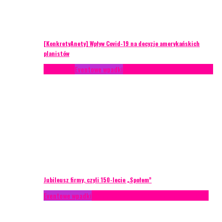
[KonkretyAnety] Wpływ Covid-19 na decyzje amerykańskich
planistów
Case study
Eventowe wpadki
Recenzje
Scenariusze eventowe
Jubileusz firmy, czyli 150-lecie „Społem”
Eventowe wpadki
Technika eventowa
Zarządzanie ryzykiem