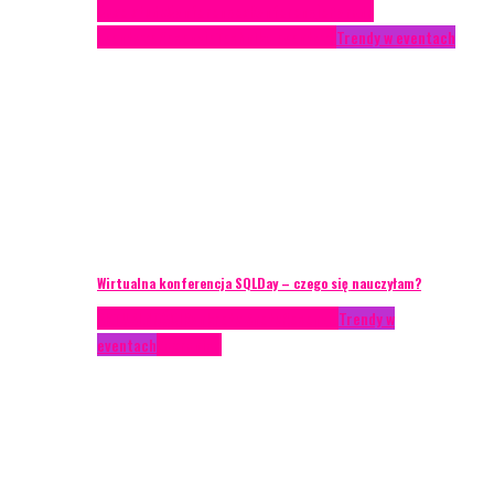
Case study
Conferences
Konferencje
Porady
eventowe
Recenzje
Technika eventowa
Trendy w eventach
Wirtualna konferencja SQLDay – czego się nauczyłam?
AKTUALNOŚCI
Konkrety Anety
Recenzje
Trendy w
eventach
Zagranica