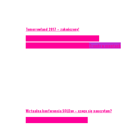
Tomorrowland 2017 – zakończony!
Case study
Conferences
Konferencje
Porady
eventowe
Recenzje
Technika eventowa
Trendy w eventach
Wirtualna konferencja SQLDay – czego się nauczyłam?
Podcasty
Technika eventowa
Wywiady