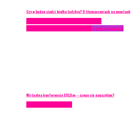
Czy w budce siedzi białko ludzkie? O tłumaczeniach na eventach
Case study
Conferences
Konferencje
Porady
eventowe
Recenzje
Technika eventowa
Trendy w eventach
Wirtualna konferencja SQLDay – czego się nauczyłam?
Podcasty
Porady eventowe