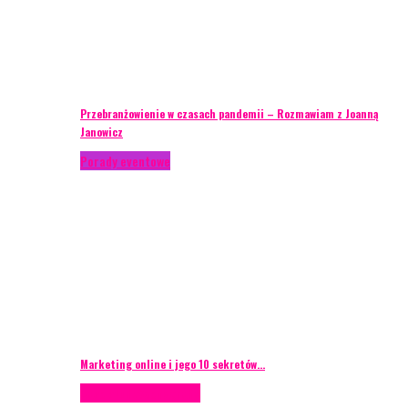
Przebranżowienie w czasach pandemii – Rozmawiam z Joanną
Janowicz
Porady eventowe
Marketing online i jego 10 sekretów…
Case study
Scenografia