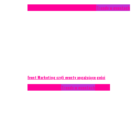
Studium przypadku
Technika eventowa
Trendy w eventach
Event Marketing czyli eventy angażujące gości
Podcasty
Styl życia
Trendy w eventach
Wywiady