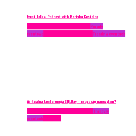
Event Talks: Podcast with Mariska Kesteloo
Case study
Conferences
Konferencje
Porady
eventowe
Recenzje
Technika eventowa
Trendy w eventach
Wirtualna konferencja SQLDay – czego się nauczyłam?
AKTUALNOŚCI
Konkrety Anety
Recenzje
Trendy w
eventach
Zagranica