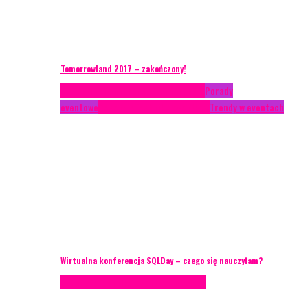
Tomorrowland 2017 – zakończony!
Case study
Conferences
Konferencje
Porady
eventowe
Recenzje
Technika eventowa
Trendy w eventach
Wirtualna konferencja SQLDay – czego się nauczyłam?
Podcasty
Technika eventowa
Wywiady