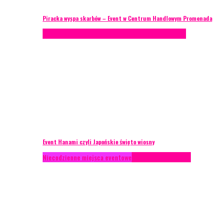
Piracka wyspa skarbów – Event w Centrum Handlowym Promenada
Case study
Recenzje
Scenografia
Studium przypadku
Event Hanami czyli Japońskie święto wiosny
Niecodzienne miejsca eventowe
Recenzje
Scenografia