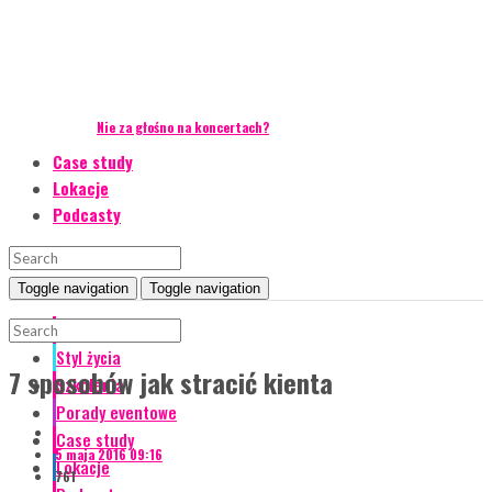
Nie za głośno na koncertach?
Case study
Lokacje
Podcasty
Toggle navigation
Toggle navigation
Event Talks
Styl życia
7 sposobów jak stracić kienta
Szkolenia
Porady eventowe
Case study
5 maja 2016 09:16
Lokacje
761