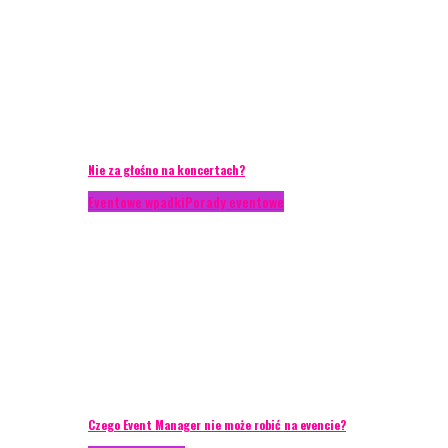
Nie za głośno na koncertach?
Eventowe wpadki
Porady eventowe
Czego Event Manager nie może robić na evencie?