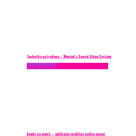
Technika estradowa – Wywiad z Sound Video System
Porady eventowe
Technika eventowa
Zagranica
Appki na event – aplikacje mobilne godne uwagi