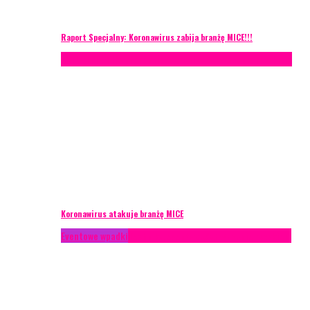
Raport Specjalny: Koronawirus zabija branżę MICE!!!
AKTUALNOŚCI
Konferencje
Zagranica
Zarządzanie ryzykiem
Koronawirus atakuje branżę MICE
Eventowe wpadki
Technika eventowa
Zarządzanie ryzykiem