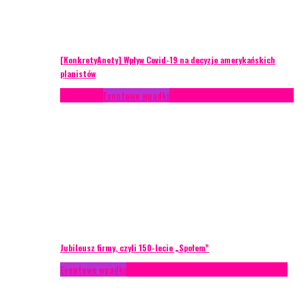
[KonkretyAnety] Wpływ Covid-19 na decyzje amerykańskich
planistów
Case study
Eventowe wpadki
Recenzje
Scenariusze eventowe
Jubileusz firmy, czyli 150-lecie „Społem”
Eventowe wpadki
Technika eventowa
Zarządzanie ryzykiem