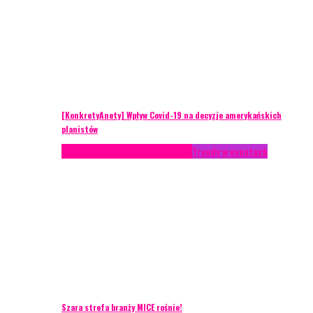
[KonkretyAnety] Wpływ Covid-19 na decyzje amerykańskich
planistów
AKTUALNOŚCI
Life style
Styl życia
Trendy w eventach
Szara strefa branży MICE rośnie!