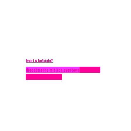
Event w kościele?
Niecodzienne miejsca eventowe
Scenariusze
eventowe
Scenografia