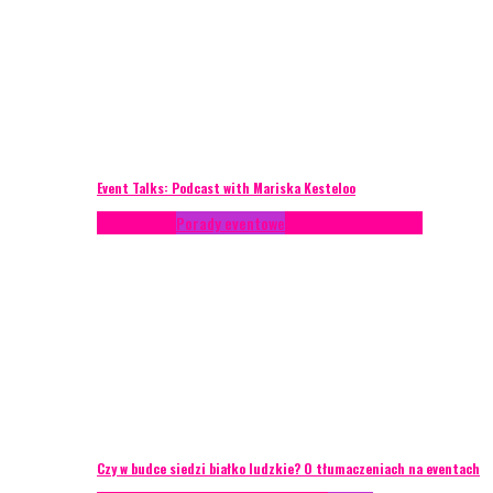
Event Talks: Podcast with Mariska Kesteloo
Konferencje
Porady eventowe
Zarządzanie ryzykiem
Czy w budce siedzi białko ludzkie? O tłumaczeniach na eventach