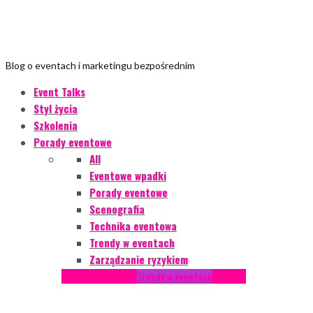
Blog o eventach i marketingu bezpośrednim
Event Talks
Styl życia
Szkolenia
Porady eventowe
All
Eventowe wpadki
Porady eventowe
Scenografia
Technika eventowa
Trendy w eventach
Zarządzanie ryzykiem
Podcasty
Styl życia
Trendy w eventach
Wywiady