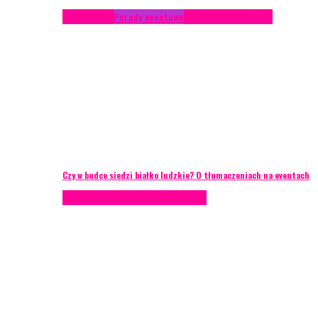
Konferencje
Porady eventowe
Zarządzanie ryzykiem
Czy w budce siedzi białko ludzkie? O tłumaczeniach na eventach
AKTUALNOŚCI
Zarządzanie ryzykiem