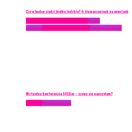
Czy w budce siedzi białko ludzkie? O tłumaczeniach na eventach
Case study
Conferences
Konferencje
Porady
eventowe
Recenzje
Technika eventowa
Trendy w eventach
Wirtualna konferencja SQLDay – czego się nauczyłam?
Podcasty
Porady eventowe