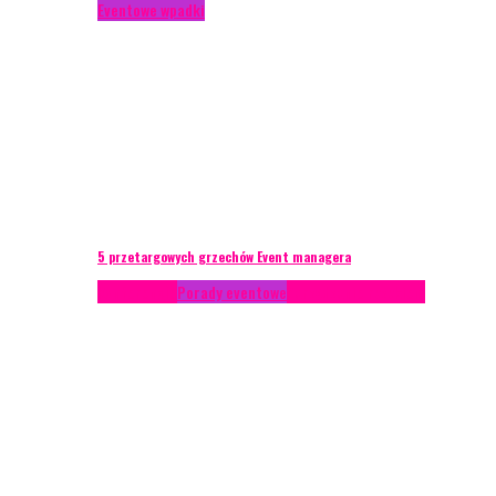
Eventowe wpadki
5 przetargowych grzechów Event managera
Konferencje
Porady eventowe
Zarządzanie ryzykiem