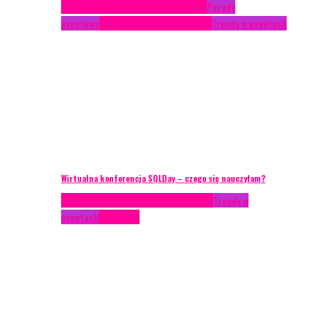
Case study
Conferences
Konferencje
Porady
eventowe
Recenzje
Technika eventowa
Trendy w eventach
Wirtualna konferencja SQLDay – czego się nauczyłam?
AKTUALNOŚCI
Konkrety Anety
Recenzje
Trendy w
eventach
Zagranica