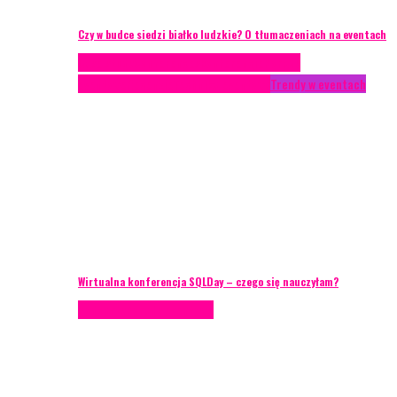
Czy w budce siedzi białko ludzkie? O tłumaczeniach na eventach
Case study
Conferences
Konferencje
Porady
eventowe
Recenzje
Technika eventowa
Trendy w eventach
Wirtualna konferencja SQLDay – czego się nauczyłam?
Podcasty
Porady eventowe