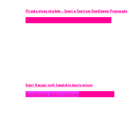
Piracka wyspa skarbów – Event w Centrum Handlowym Promenada
Case study
Recenzje
Scenografia
Studium przypadku
Event Hanami czyli Japońskie święto wiosny
Niecodzienne miejsca eventowe
Recenzje
Scenografia