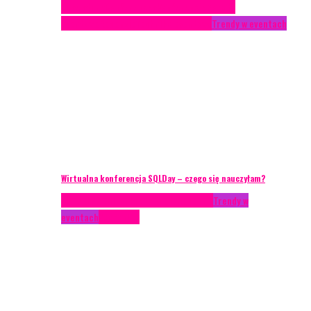
Case study
Conferences
Konferencje
Porady
eventowe
Recenzje
Technika eventowa
Trendy w eventach
Wirtualna konferencja SQLDay – czego się nauczyłam?
AKTUALNOŚCI
Konkrety Anety
Recenzje
Trendy w
eventach
Zagranica