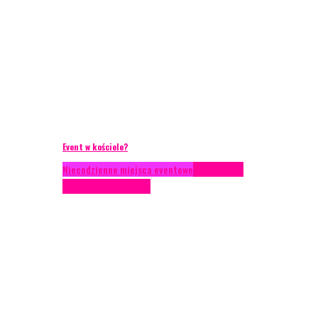
Event w kościele?
Niecodzienne miejsca eventowe
Scenariusze
eventowe
Scenografia