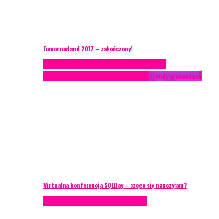
Tomorrowland 2017 – zakończony!
Case study
Conferences
Konferencje
Porady
eventowe
Recenzje
Technika eventowa
Trendy w eventach
Wirtualna konferencja SQLDay – czego się nauczyłam?
Podcasty
Technika eventowa
Wywiady