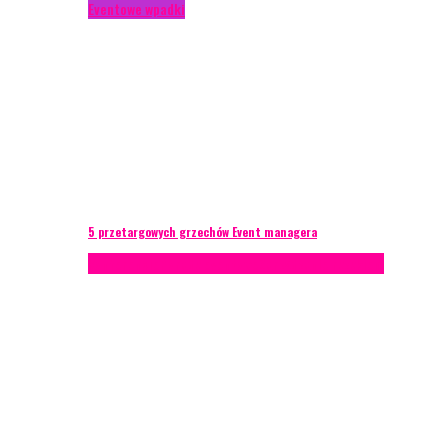
Eventowe wpadki
5 przetargowych grzechów Event managera
Konferencje
Porady eventowe
Zarządzanie ryzykiem