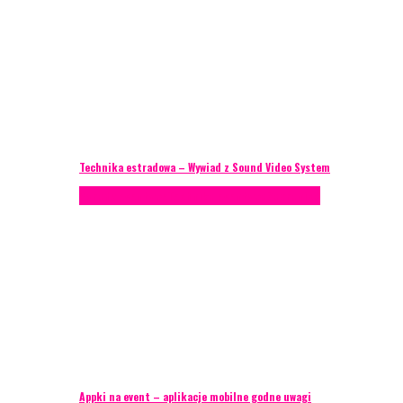
Technika estradowa – Wywiad z Sound Video System
Porady eventowe
Technika eventowa
Zagranica
Appki na event – aplikacje mobilne godne uwagi