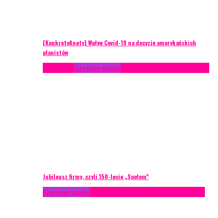
[KonkretyAnety] Wpływ Covid-19 na decyzje amerykańskich
planistów
Case study
Eventowe wpadki
Recenzje
Scenariusze eventowe
Jubileusz firmy, czyli 150-lecie „Społem”
Eventowe wpadki
Technika eventowa
Zarządzanie ryzykiem