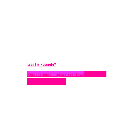
Event w kościele?
Niecodzienne miejsca eventowe
Scenariusze
eventowe
Scenografia