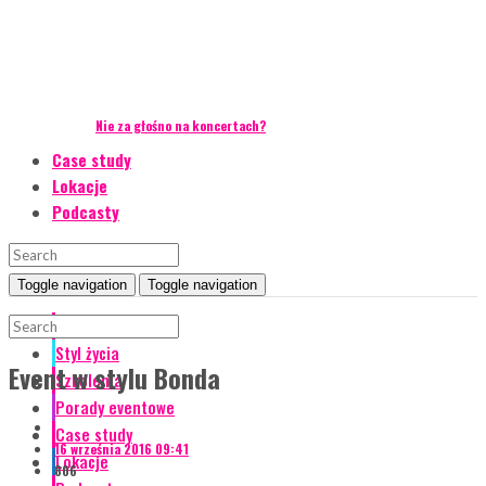
Nie za głośno na koncertach?
Case study
Lokacje
Podcasty
Toggle navigation
Toggle navigation
Event Talks
Styl życia
Event w stylu Bonda
Szkolenia
Porady eventowe
Case study
16 września 2016 09:41
Lokacje
806