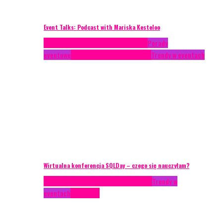
Event Talks: Podcast with Mariska Kesteloo
Case study
Conferences
Konferencje
Porady
eventowe
Recenzje
Technika eventowa
Trendy w eventach
Wirtualna konferencja SQLDay – czego się nauczyłam?
AKTUALNOŚCI
Konkrety Anety
Recenzje
Trendy w
eventach
Zagranica