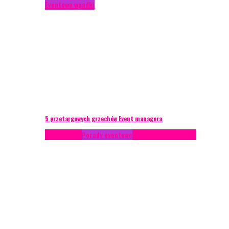
Eventowe wpadki
5 przetargowych grzechów Event managera
Konferencje
Porady eventowe
Zarządzanie ryzykiem