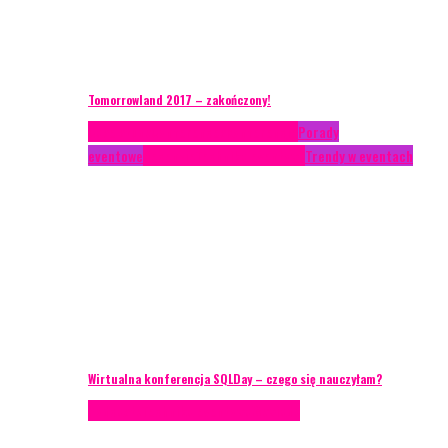
Tomorrowland 2017 – zakończony!
Case study
Conferences
Konferencje
Porady
eventowe
Recenzje
Technika eventowa
Trendy w eventach
Wirtualna konferencja SQLDay – czego się nauczyłam?
Podcasty
Technika eventowa
Wywiady