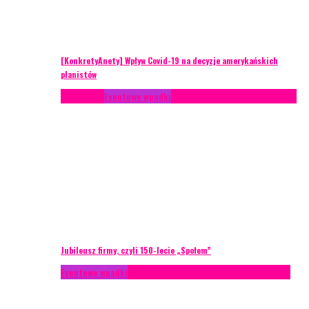
[KonkretyAnety] Wpływ Covid-19 na decyzje amerykańskich
planistów
Case study
Eventowe wpadki
Recenzje
Scenariusze eventowe
Jubileusz firmy, czyli 150-lecie „Społem”
Eventowe wpadki
Technika eventowa
Zarządzanie ryzykiem