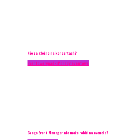
Nie za głośno na koncertach?
Eventowe wpadki
Porady eventowe
Czego Event Manager nie może robić na evencie?