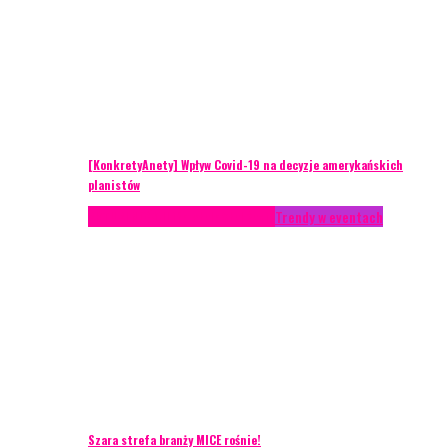
[KonkretyAnety] Wpływ Covid-19 na decyzje amerykańskich
planistów
AKTUALNOŚCI
Life style
Styl życia
Trendy w eventach
Szara strefa branży MICE rośnie!