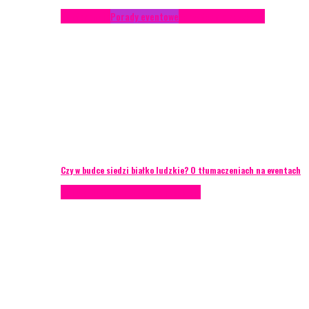
Konferencje
Porady eventowe
Zarządzanie ryzykiem
Czy w budce siedzi białko ludzkie? O tłumaczeniach na eventach
AKTUALNOŚCI
Zarządzanie ryzykiem