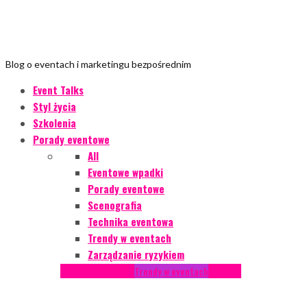
Blog o eventach i marketingu bezpośrednim
Event Talks
Styl życia
Szkolenia
Porady eventowe
All
Eventowe wpadki
Porady eventowe
Scenografia
Technika eventowa
Trendy w eventach
Zarządzanie ryzykiem
Podcasty
Styl życia
Trendy w eventach
Wywiady