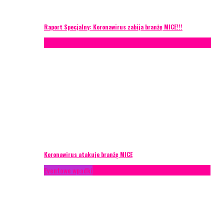
Raport Specjalny: Koronawirus zabija branżę MICE!!!
AKTUALNOŚCI
Konferencje
Zagranica
Zarządzanie ryzykiem
Koronawirus atakuje branżę MICE
Eventowe wpadki
Technika eventowa
Zarządzanie ryzykiem