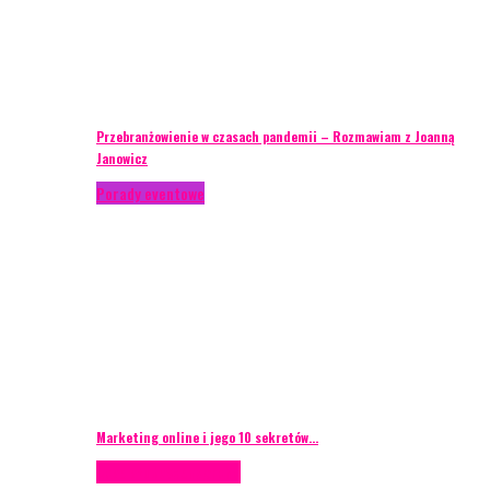
Przebranżowienie w czasach pandemii – Rozmawiam z Joanną
Janowicz
Porady eventowe
Marketing online i jego 10 sekretów…
Case study
Scenografia