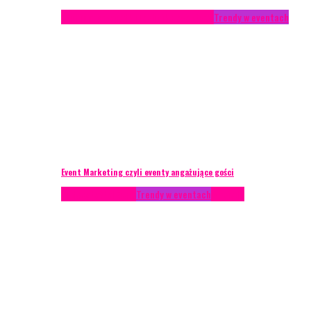
Studium przypadku
Technika eventowa
Trendy w eventach
Event Marketing czyli eventy angażujące gości
Podcasty
Styl życia
Trendy w eventach
Wywiady