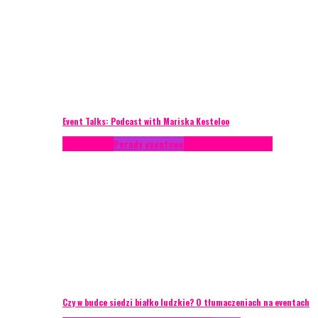
Event Talks: Podcast with Mariska Kesteloo
Konferencje
Porady eventowe
Zarządzanie ryzykiem
Czy w budce siedzi białko ludzkie? O tłumaczeniach na eventach