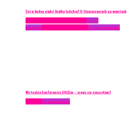
Czy w budce siedzi białko ludzkie? O tłumaczeniach na eventach
Case study
Conferences
Konferencje
Porady
eventowe
Recenzje
Technika eventowa
Trendy w eventach
Wirtualna konferencja SQLDay – czego się nauczyłam?
Podcasty
Porady eventowe