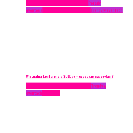
Case study
Conferences
Konferencje
Porady
eventowe
Recenzje
Technika eventowa
Trendy w eventach
Wirtualna konferencja SQLDay – czego się nauczyłam?
AKTUALNOŚCI
Konkrety Anety
Recenzje
Trendy w
eventach
Zagranica