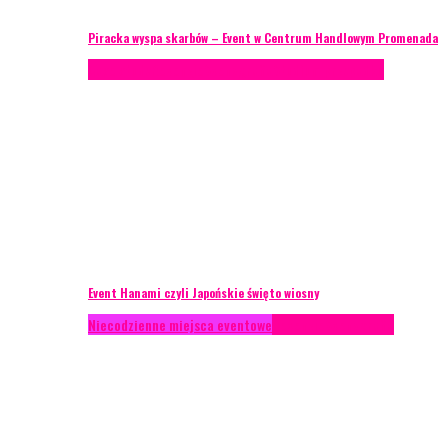
Piracka wyspa skarbów – Event w Centrum Handlowym Promenada
Case study
Recenzje
Scenografia
Studium przypadku
Event Hanami czyli Japońskie święto wiosny
Niecodzienne miejsca eventowe
Recenzje
Scenografia