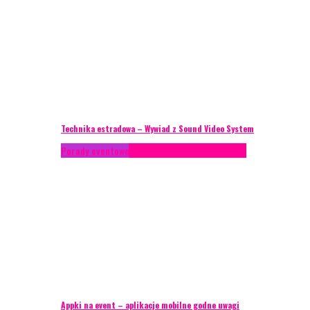
Technika estradowa – Wywiad z Sound Video System
Porady eventowe
Technika eventowa
Zagranica
Appki na event – aplikacje mobilne godne uwagi