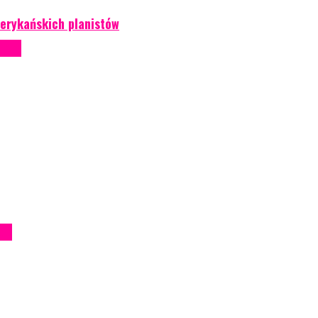
erykańskich planistów
ntowe
iem