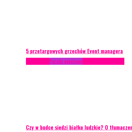
5 przetargowych grzechów Event managera
Konferencje
Porady eventowe
Zarządzanie ryzykiem
Czy w budce siedzi białko ludzkie? O tłumacze