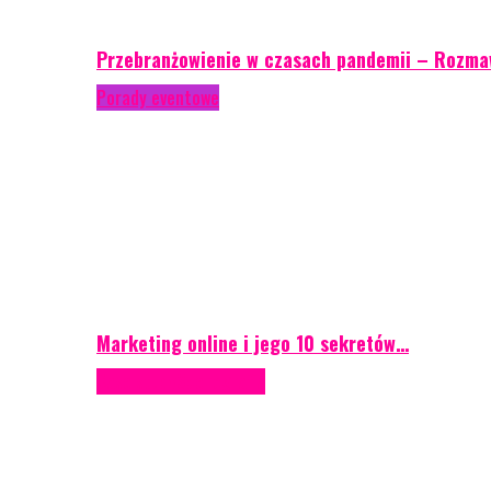
Przebranżowienie w czasach pandemii – Rozma
Porady eventowe
Marketing online i jego 10 sekretów…
Case study
Scenografia