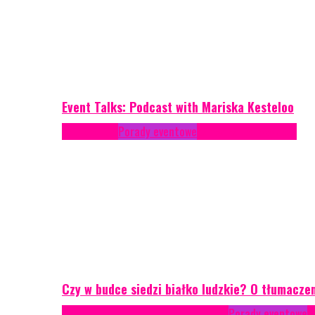
Event Talks: Podcast with Mariska Kesteloo
Konferencje
Porady eventowe
Zarządzanie ryzykiem
Czy w budce siedzi białko ludzkie? O tłumacze
Case study
Conferences
Konferencje
Porady eventowe
R