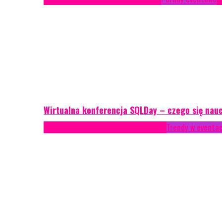
Wirtualna konferencja SQLDay – czego się nau
AKTUALNOŚCI
Konkrety Anety
Recenzje
Trendy w eventa