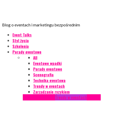
Blog o eventach i marketingu bezpośrednim
Event Talks
Styl życia
Szkolenia
Porady eventowe
All
Eventowe wpadki
Porady eventowe
Scenografia
Technika eventowa
Trendy w eventach
Zarządzanie ryzykiem
Podcasty
Styl życia
Trendy w eventach
Wywiady