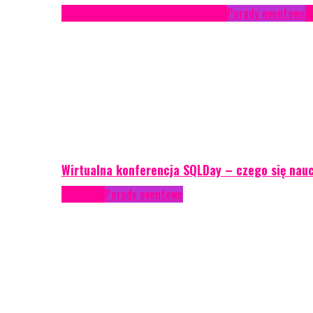
Case study
Conferences
Konferencje
Porady eventowe
R
Wirtualna konferencja SQLDay – czego się nau
Podcasty
Porady eventowe