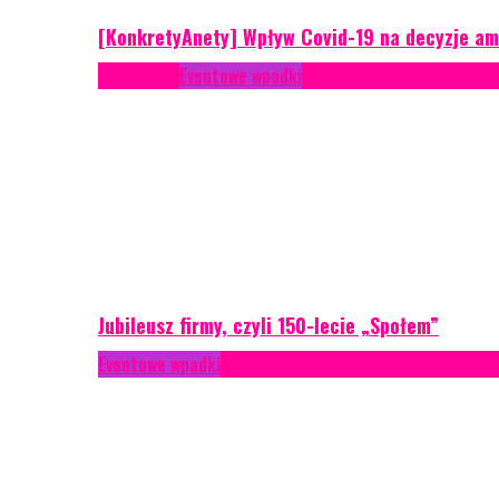
[KonkretyAnety] Wpływ Covid-19 na decyzje am
Case study
Eventowe wpadki
Recenzje
Scenariusze eve
Jubileusz firmy, czyli 150-lecie „Społem”
Eventowe wpadki
Technika eventowa
Zarządzanie ryzyk