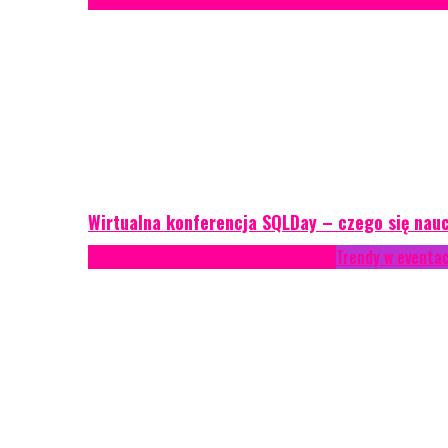
Wirtualna konferencja SQLDay – czego się nau
AKTUALNOŚCI
Konkrety Anety
Recenzje
Trendy w eventa