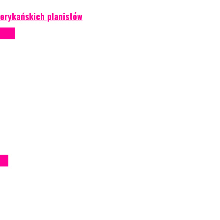
erykańskich planistów
ntowe
iem