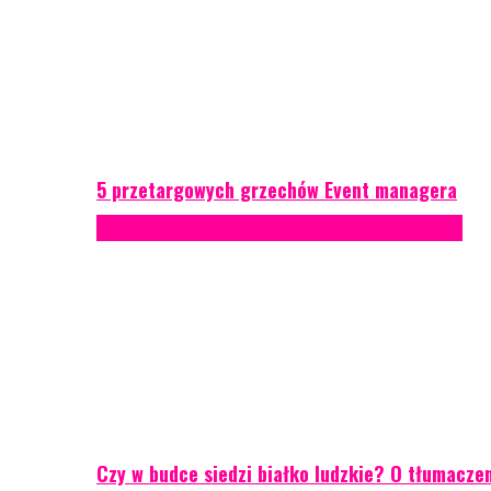
5 przetargowych grzechów Event managera
Konferencje
Porady eventowe
Zarządzanie ryzykiem
Czy w budce siedzi białko ludzkie? O tłumacze