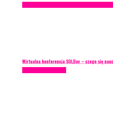
Case study
Conferences
Konferencje
Porady eventowe
R
Wirtualna konferencja SQLDay – czego się nau
Podcasty
Porady eventowe