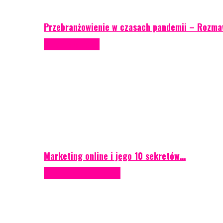
Przebranżowienie w czasach pandemii – Rozma
Porady eventowe
Marketing online i jego 10 sekretów…
Case study
Scenografia