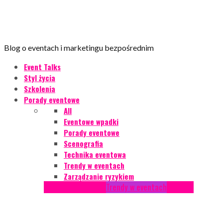
Blog o eventach i marketingu bezpośrednim
Event Talks
Styl życia
Szkolenia
Porady eventowe
All
Eventowe wpadki
Porady eventowe
Scenografia
Technika eventowa
Trendy w eventach
Zarządzanie ryzykiem
Podcasty
Styl życia
Trendy w eventach
Wywiady