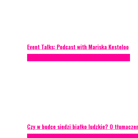
Event Talks: Podcast with Mariska Kesteloo
Konferencje
Porady eventowe
Zarządzanie ryzykiem
Czy w budce siedzi białko ludzkie? O tłumacze
Case study
Conferences
Konferencje
Porady eventowe
R