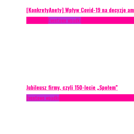
[KonkretyAnety] Wpływ Covid-19 na decyzje am
Case study
Eventowe wpadki
Recenzje
Scenariusze eve
Jubileusz firmy, czyli 150-lecie „Społem”
Eventowe wpadki
Technika eventowa
Zarządzanie ryzyk