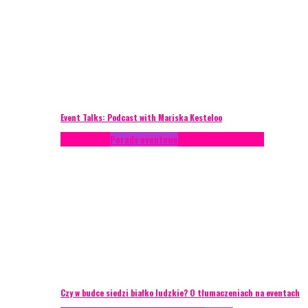
Event Talks: Podcast with Mariska Kesteloo
Konferencje
Porady eventowe
Zarządzanie ryzykiem
Czy w budce siedzi białko ludzkie? O tłumaczeniach na eventach