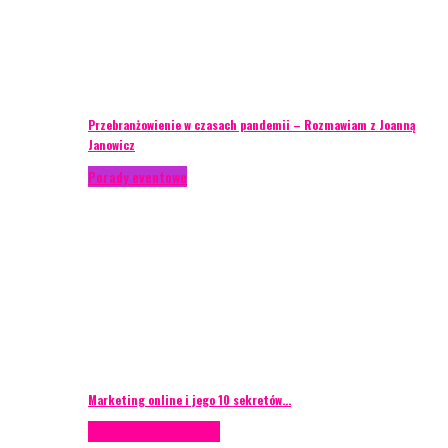
Przebranżowienie w czasach pandemii – Rozmawiam z Joanną
Janowicz
Porady eventowe
Marketing online i jego 10 sekretów…
Case study
Scenografia