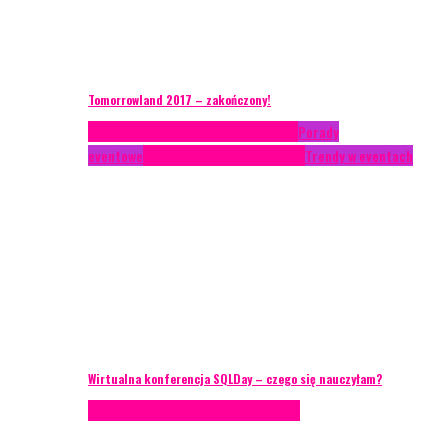
Tomorrowland 2017 – zakończony!
Case study
Conferences
Konferencje
Porady
eventowe
Recenzje
Technika eventowa
Trendy w eventach
Wirtualna konferencja SQLDay – czego się nauczyłam?
Podcasty
Technika eventowa
Wywiady