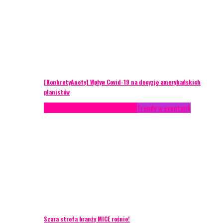
[KonkretyAnety] Wpływ Covid-19 na decyzje amerykańskich
planistów
AKTUALNOŚCI
Life style
Styl życia
Trendy w eventach
Szara strefa branży MICE rośnie!