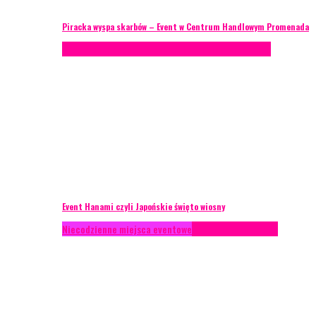
Piracka wyspa skarbów – Event w Centrum Handlowym Promenada
Case study
Recenzje
Scenografia
Studium przypadku
Event Hanami czyli Japońskie święto wiosny
Niecodzienne miejsca eventowe
Recenzje
Scenografia