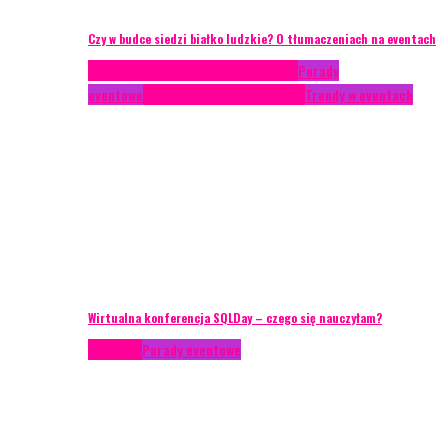
Czy w budce siedzi białko ludzkie? O tłumaczeniach na eventach
Case study
Conferences
Konferencje
Porady
eventowe
Recenzje
Technika eventowa
Trendy w eventach
Wirtualna konferencja SQLDay – czego się nauczyłam?
Podcasty
Porady eventowe