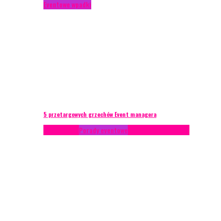
Eventowe wpadki
5 przetargowych grzechów Event managera
Konferencje
Porady eventowe
Zarządzanie ryzykiem