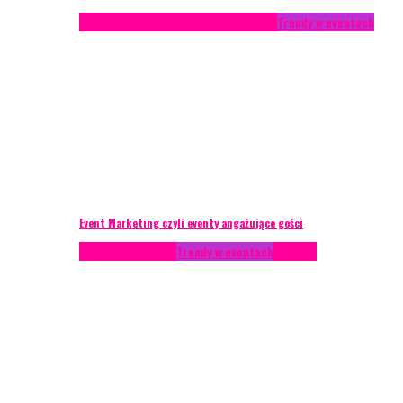
Studium przypadku
Technika eventowa
Trendy w eventach
Event Marketing czyli eventy angażujące gości
Podcasty
Styl życia
Trendy w eventach
Wywiady