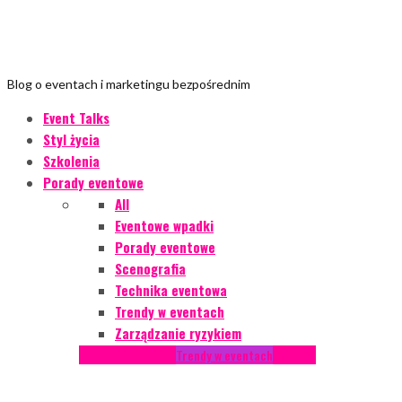
Blog o eventach i marketingu bezpośrednim
Event Talks
Styl życia
Szkolenia
Porady eventowe
All
Eventowe wpadki
Porady eventowe
Scenografia
Technika eventowa
Trendy w eventach
Zarządzanie ryzykiem
Podcasty
Styl życia
Trendy w eventach
Wywiady