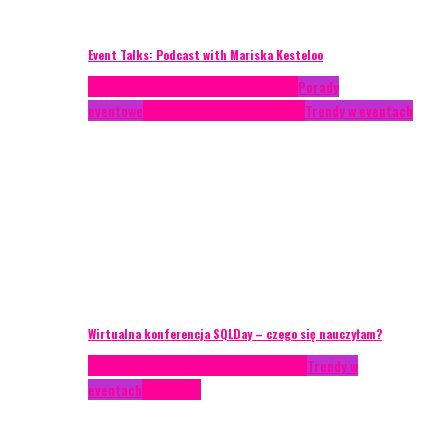
Event Talks: Podcast with Mariska Kesteloo
Case study
Conferences
Konferencje
Porady
eventowe
Recenzje
Technika eventowa
Trendy w eventach
Wirtualna konferencja SQLDay – czego się nauczyłam?
AKTUALNOŚCI
Konkrety Anety
Recenzje
Trendy w
eventach
Zagranica