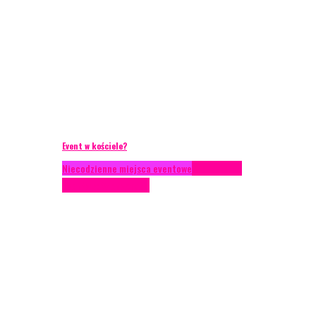
Event w kościele?
Niecodzienne miejsca eventowe
Scenariusze
eventowe
Scenografia