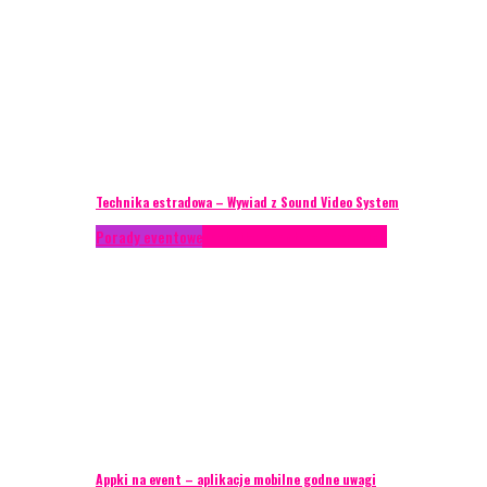
Technika estradowa – Wywiad z Sound Video System
Porady eventowe
Technika eventowa
Zagranica
Appki na event – aplikacje mobilne godne uwagi