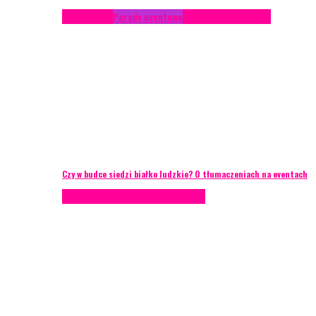
Konferencje
Porady eventowe
Zarządzanie ryzykiem
Czy w budce siedzi białko ludzkie? O tłumaczeniach na eventach
AKTUALNOŚCI
Zarządzanie ryzykiem