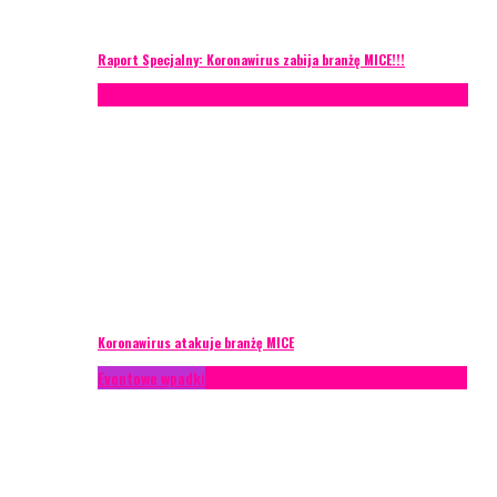
Raport Specjalny: Koronawirus zabija branżę MICE!!!
AKTUALNOŚCI
Konferencje
Zagranica
Zarządzanie ryzykiem
Koronawirus atakuje branżę MICE
Eventowe wpadki
Technika eventowa
Zarządzanie ryzykiem