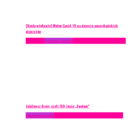
[KonkretyAnety] Wpływ Covid-19 na decyzje amerykańskich
planistów
Case study
Eventowe wpadki
Recenzje
Scenariusze eventowe
Jubileusz firmy, czyli 150-lecie „Społem”
Eventowe wpadki
Technika eventowa
Zarządzanie ryzykiem