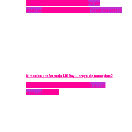
Case study
Conferences
Konferencje
Porady
eventowe
Recenzje
Technika eventowa
Trendy w eventach
Wirtualna konferencja SQLDay – czego się nauczyłam?
AKTUALNOŚCI
Konkrety Anety
Recenzje
Trendy w
eventach
Zagranica