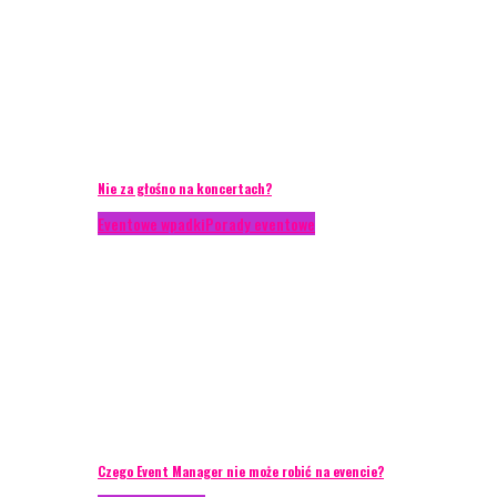
Nie za głośno na koncertach?
Eventowe wpadki
Porady eventowe
Czego Event Manager nie może robić na evencie?