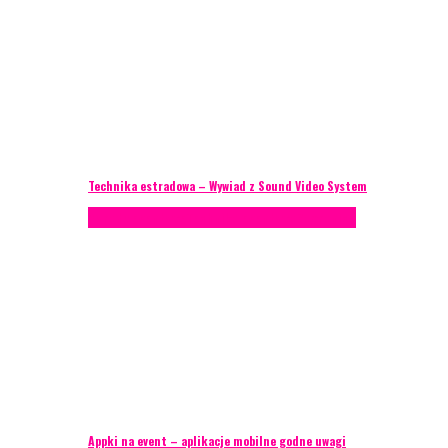
Technika estradowa – Wywiad z Sound Video System
Porady eventowe
Technika eventowa
Zagranica
Appki na event – aplikacje mobilne godne uwagi