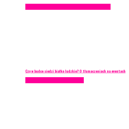
Konferencje
Porady eventowe
Zarządzanie ryzykiem
Czy w budce siedzi białko ludzkie? O tłumaczeniach na eventach
AKTUALNOŚCI
Zarządzanie ryzykiem