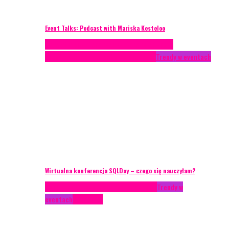
Event Talks: Podcast with Mariska Kesteloo
Case study
Conferences
Konferencje
Porady
eventowe
Recenzje
Technika eventowa
Trendy w eventach
Wirtualna konferencja SQLDay – czego się nauczyłam?
AKTUALNOŚCI
Konkrety Anety
Recenzje
Trendy w
eventach
Zagranica