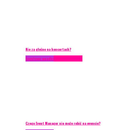
Nie za głośno na koncertach?
Eventowe wpadki
Porady eventowe
Czego Event Manager nie może robić na evencie?