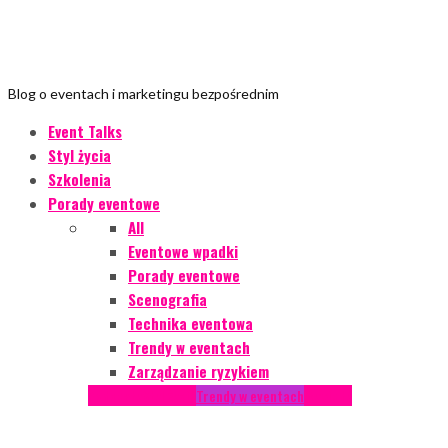
Blog o eventach i marketingu bezpośrednim
Event Talks
Styl życia
Szkolenia
Porady eventowe
All
Eventowe wpadki
Porady eventowe
Scenografia
Technika eventowa
Trendy w eventach
Zarządzanie ryzykiem
Podcasty
Styl życia
Trendy w eventach
Wywiady