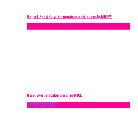
Raport Specjalny: Koronawirus zabija branżę MICE!!!
AKTUALNOŚCI
Konferencje
Zagranica
Zarządzanie ryzykiem
Koronawirus atakuje branżę MICE
Eventowe wpadki
Technika eventowa
Zarządzanie ryzykiem