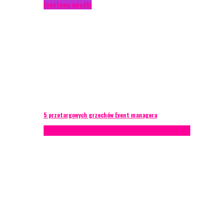
Eventowe wpadki
5 przetargowych grzechów Event managera
Konferencje
Porady eventowe
Zarządzanie ryzykiem