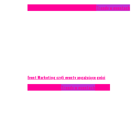
Studium przypadku
Technika eventowa
Trendy w eventach
Event Marketing czyli eventy angażujące gości
Podcasty
Styl życia
Trendy w eventach
Wywiady