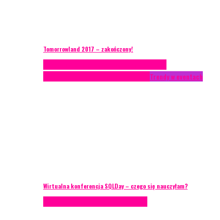
Tomorrowland 2017 – zakończony!
Case study
Conferences
Konferencje
Porady
eventowe
Recenzje
Technika eventowa
Trendy w eventach
Wirtualna konferencja SQLDay – czego się nauczyłam?
Podcasty
Technika eventowa
Wywiady