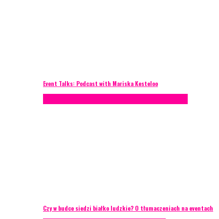
Event Talks: Podcast with Mariska Kesteloo
Konferencje
Porady eventowe
Zarządzanie ryzykiem
Czy w budce siedzi białko ludzkie? O tłumaczeniach na eventach