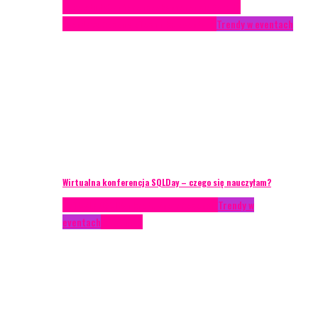
Case study
Conferences
Konferencje
Porady
eventowe
Recenzje
Technika eventowa
Trendy w eventach
Wirtualna konferencja SQLDay – czego się nauczyłam?
AKTUALNOŚCI
Konkrety Anety
Recenzje
Trendy w
eventach
Zagranica