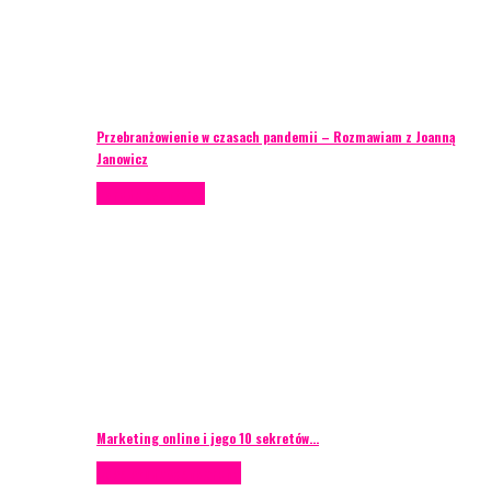
Przebranżowienie w czasach pandemii – Rozmawiam z Joanną
Janowicz
Porady eventowe
Marketing online i jego 10 sekretów…
Case study
Scenografia