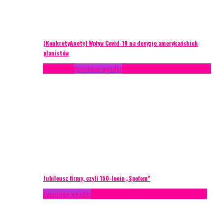
[KonkretyAnety] Wpływ Covid-19 na decyzje amerykańskich
planistów
Case study
Eventowe wpadki
Recenzje
Scenariusze eventowe
Jubileusz firmy, czyli 150-lecie „Społem”
Eventowe wpadki
Technika eventowa
Zarządzanie ryzykiem