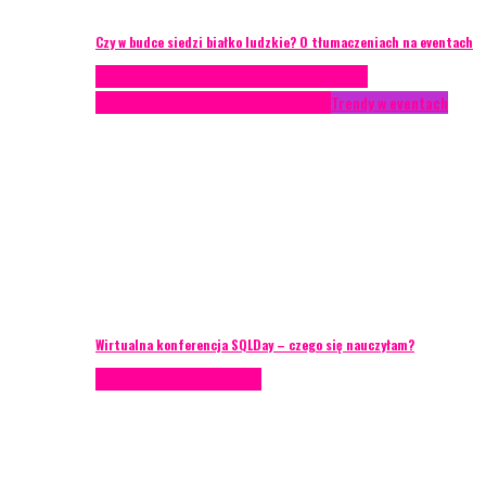
Czy w budce siedzi białko ludzkie? O tłumaczeniach na eventach
Case study
Conferences
Konferencje
Porady
eventowe
Recenzje
Technika eventowa
Trendy w eventach
Wirtualna konferencja SQLDay – czego się nauczyłam?
Podcasty
Porady eventowe