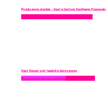
Piracka wyspa skarbów – Event w Centrum Handlowym Promenada
Case study
Recenzje
Scenografia
Studium przypadku
Event Hanami czyli Japońskie święto wiosny
Niecodzienne miejsca eventowe
Recenzje
Scenografia