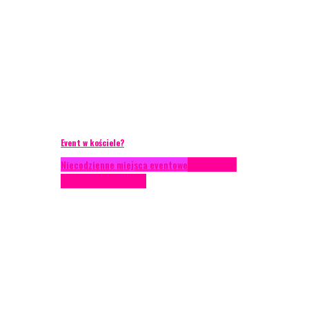
Event w kościele?
Niecodzienne miejsca eventowe
Scenariusze
eventowe
Scenografia