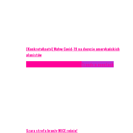
[KonkretyAnety] Wpływ Covid-19 na decyzje amerykańskich
planistów
AKTUALNOŚCI
Life style
Styl życia
Trendy w eventach
Szara strefa branży MICE rośnie!