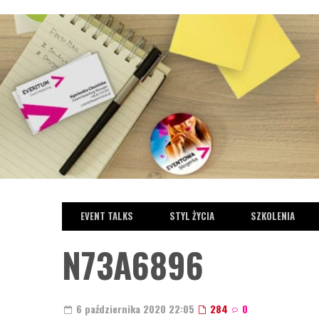
EVENT TALKS
STYL ŻYCIA
SZKOLENIA
N73A6896
PODCASTY
STYL ŻYCIA
TRENDY W EVENTACH
6 października 2020 22:05
284
0