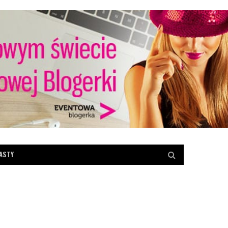
ASTY
RENCES
AKTUALNOŚCI
KONKRETY ANETY
ADY EVENTOWE
RECENZJE
TRENDY W EVENTACH
KA EVENTOWA
ZAGRANICA
encja SQLDay –
łam?
[KonkretyAnety] Wpływ Covid-19