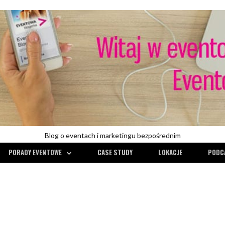
Blog o eventach i marketingu bezpośrednim
PORADY EVENTOWE
CASE STUDY
LOKACJE
PODC
KONFERENCJE
PORADY EVENTOWE
CASE STUDY
CONFE
WYWIADY
ZARZĄDZANIE RYZYKIEM
KONFERENCJE
POR
RECENZJE
TECHNI
Wirtualna konfer
TRENDY W EVENTACH
czego się nauczy
Czy w budce siedzi białko