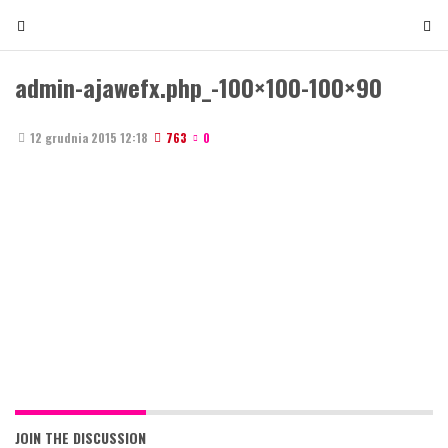
T
T
o
o
g
g
admin-ajawefx.php_-100×100-100×90
g
g
l
l
12 grudnia 2015 12:18
763
0
e
e
n
n
a
a
v
v
i
i
g
g
a
a
t
t
i
i
o
o
n
n
JOIN THE DISCUSSION