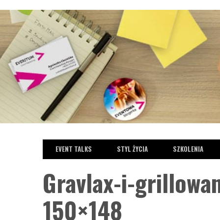
EVENT TALKS
STYL ŻYCIA
SZKOLENIA
Gravlax-i-grillow
PODCASTY
STYL ŻYCIA
TRENDY W EVENTACH
150×148
Event Talks: Podcast
Mariska Kesteloo