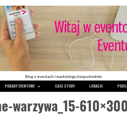
Blog o eventach i marketingu bezpośrednim
PORADY EVENTOWE
CASE STUDY
LOKACJE
PODC
ane-warzywa_15-610×30
KONFERENCJE
PORADY EVENTOWE
CASE STUDY
CONFE
WYWIADY
ZARZĄDZANIE RYZYKIEM
KONFERENCJE
POR
RECENZJE
TECHNI
 with
Wirtualna konfer
TRENDY W EVENTACH
czego się nauczy
Czy w budce siedzi białko