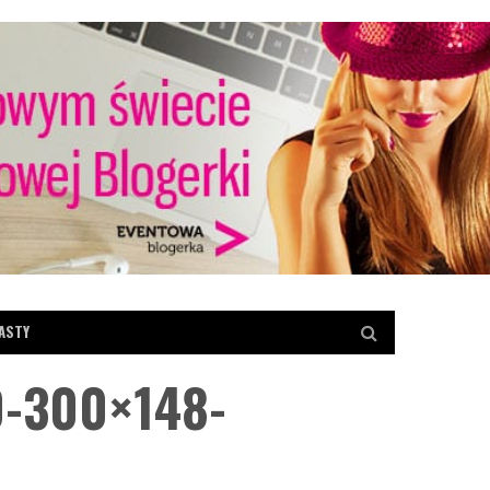
ASTY
0-300×148-
RENCES
AKTUALNOŚCI
KONKRETY ANETY
ADY EVENTOWE
RECENZJE
TRENDY W EVENTACH
KA EVENTOWA
ZAGRANICA
encja SQLDay –
łam?
[KonkretyAnety] Wpływ Covid-19