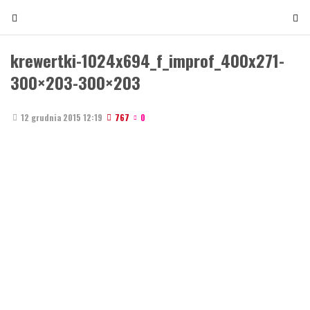
T
T
o
o
g
g
krewertki-1024x694_f_improf_400x271-
g
g
300×203-300×203
l
l
e
e
n
n
12 grudnia 2015 12:19
767
0
a
a
v
v
i
i
g
g
a
a
t
t
i
i
o
o
n
n