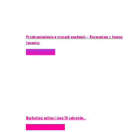
Przebranżowienie w czasach pandemii – Rozmawiam z Joanną
Janowicz
Porady eventowe
Marketing online i jego 10 sekretów…
Case study
Scenografia