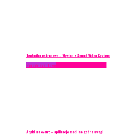
Technika estradowa – Wywiad z Sound Video System
Porady eventowe
Technika eventowa
Zagranica
Appki na event – aplikacje mobilne godne uwagi