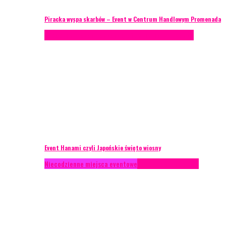
Piracka wyspa skarbów – Event w Centrum Handlowym Promenada
Case study
Recenzje
Scenografia
Studium przypadku
Event Hanami czyli Japońskie święto wiosny
Niecodzienne miejsca eventowe
Recenzje
Scenografia