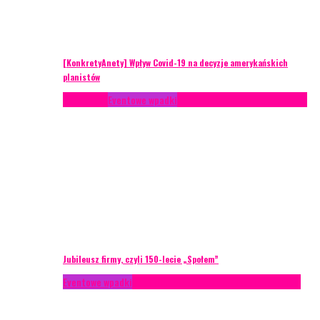
[KonkretyAnety] Wpływ Covid-19 na decyzje amerykańskich
planistów
Case study
Eventowe wpadki
Recenzje
Scenariusze eventowe
Jubileusz firmy, czyli 150-lecie „Społem”
Eventowe wpadki
Technika eventowa
Zarządzanie ryzykiem