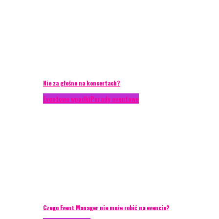
Nie za głośno na koncertach?
Eventowe wpadki
Porady eventowe
Czego Event Manager nie może robić na evencie?