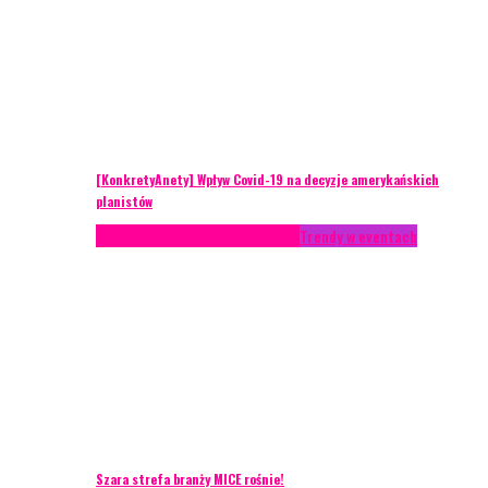
[KonkretyAnety] Wpływ Covid-19 na decyzje amerykańskich
planistów
AKTUALNOŚCI
Life style
Styl życia
Trendy w eventach
Szara strefa branży MICE rośnie!