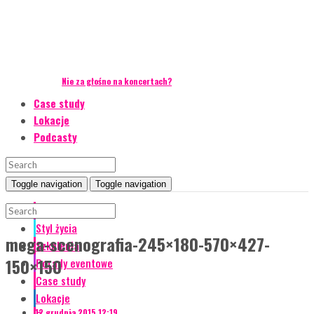
Nie za głośno na koncertach?
Case study
Lokacje
Podcasty
Toggle navigation
Toggle navigation
Event Talks
Styl życia
mega-scenografia-245×180-570×427-
Szkolenia
150×150
Porady eventowe
Case study
Lokacje
12 grudnia 2015 12:19