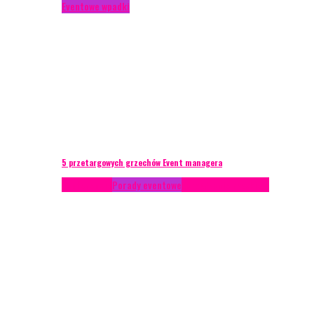
Eventowe wpadki
5 przetargowych grzechów Event managera
Konferencje
Porady eventowe
Zarządzanie ryzykiem