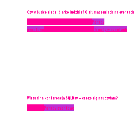
Czy w budce siedzi białko ludzkie? O tłumaczeniach na eventach
Case study
Conferences
Konferencje
Porady
eventowe
Recenzje
Technika eventowa
Trendy w eventach
Wirtualna konferencja SQLDay – czego się nauczyłam?
Podcasty
Porady eventowe