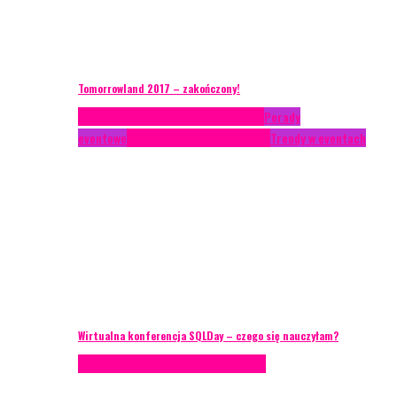
Tomorrowland 2017 – zakończony!
Case study
Conferences
Konferencje
Porady
eventowe
Recenzje
Technika eventowa
Trendy w eventach
Wirtualna konferencja SQLDay – czego się nauczyłam?
Podcasty
Technika eventowa
Wywiady