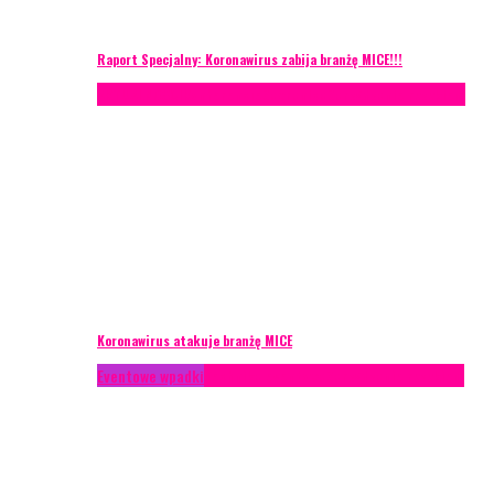
Raport Specjalny: Koronawirus zabija branżę MICE!!!
AKTUALNOŚCI
Konferencje
Zagranica
Zarządzanie ryzykiem
Koronawirus atakuje branżę MICE
Eventowe wpadki
Technika eventowa
Zarządzanie ryzykiem