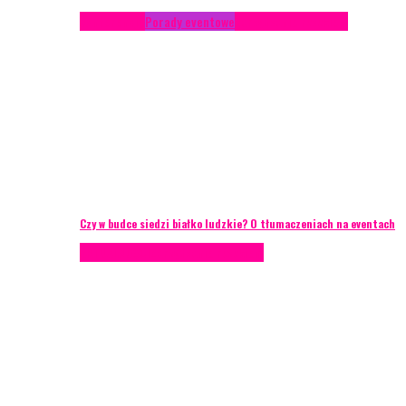
Konferencje
Porady eventowe
Zarządzanie ryzykiem
Czy w budce siedzi białko ludzkie? O tłumaczeniach na eventach
AKTUALNOŚCI
Zarządzanie ryzykiem