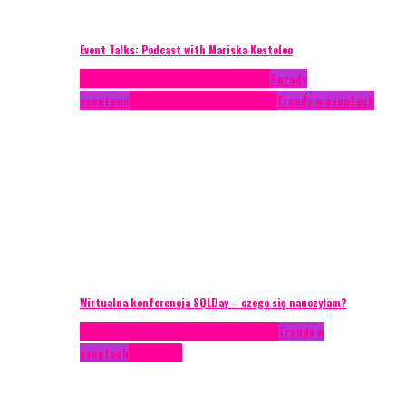
Event Talks: Podcast with Mariska Kesteloo
Case study
Conferences
Konferencje
Porady
eventowe
Recenzje
Technika eventowa
Trendy w eventach
Wirtualna konferencja SQLDay – czego się nauczyłam?
AKTUALNOŚCI
Konkrety Anety
Recenzje
Trendy w
eventach
Zagranica