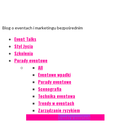
Blog o eventach i marketingu bezpośrednim
Event Talks
Styl życia
Szkolenia
Porady eventowe
All
Eventowe wpadki
Porady eventowe
Scenografia
Technika eventowa
Trendy w eventach
Zarządzanie ryzykiem
Podcasty
Styl życia
Trendy w eventach
Wywiady