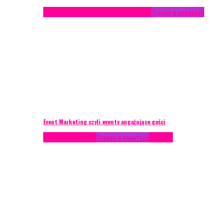
Studium przypadku
Technika eventowa
Trendy w eventach
Event Marketing czyli eventy angażujące gości
Podcasty
Styl życia
Trendy w eventach
Wywiady