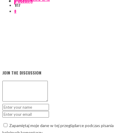
Podcasty
817
0
JOIN THE DISCUSSION
Zapamiętaj moje dane w tej przeglądarce podczas pisania
kolejnych komentarzy.