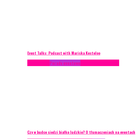
Event Talks: Podcast with Mariska Kesteloo
Konferencje
Porady eventowe
Zarządzanie ryzykiem
Czy w budce siedzi białko ludzkie? O tłumaczeniach na eventach