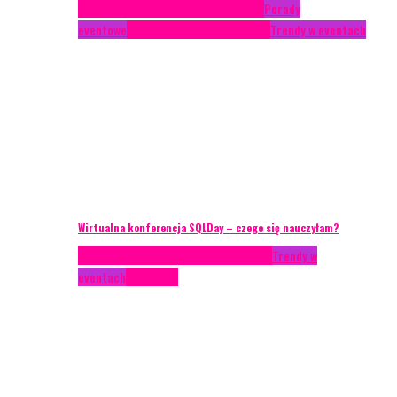
Case study
Conferences
Konferencje
Porady
eventowe
Recenzje
Technika eventowa
Trendy w eventach
Wirtualna konferencja SQLDay – czego się nauczyłam?
AKTUALNOŚCI
Konkrety Anety
Recenzje
Trendy w
eventach
Zagranica