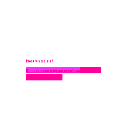
Event w kościele?
Niecodzienne miejsca eventowe
Scenariusze
eventowe
Scenografia