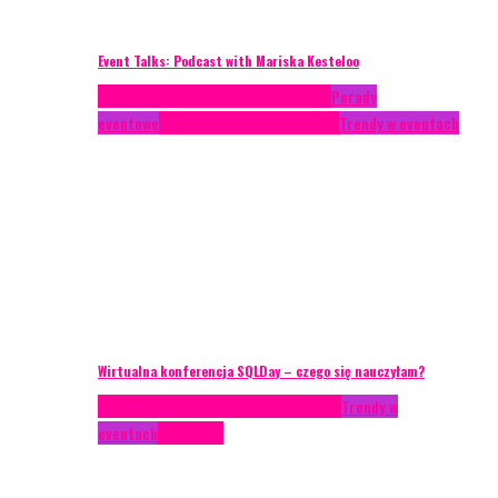
Event Talks: Podcast with Mariska Kesteloo
Case study
Conferences
Konferencje
Porady
eventowe
Recenzje
Technika eventowa
Trendy w eventach
Wirtualna konferencja SQLDay – czego się nauczyłam?
AKTUALNOŚCI
Konkrety Anety
Recenzje
Trendy w
eventach
Zagranica