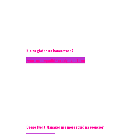
Nie za głośno na koncertach?
Eventowe wpadki
Porady eventowe
Czego Event Manager nie może robić na evencie?