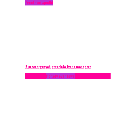
Eventowe wpadki
5 przetargowych grzechów Event managera
Konferencje
Porady eventowe
Zarządzanie ryzykiem