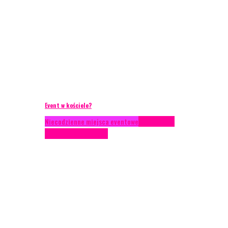
Event w kościele?
Niecodzienne miejsca eventowe
Scenariusze
eventowe
Scenografia