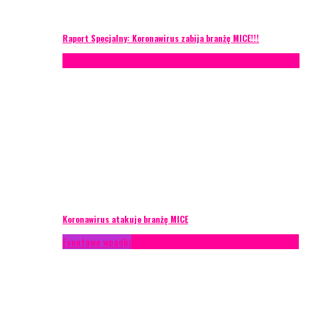
Raport Specjalny: Koronawirus zabija branżę MICE!!!
AKTUALNOŚCI
Konferencje
Zagranica
Zarządzanie ryzykiem
Koronawirus atakuje branżę MICE
Eventowe wpadki
Technika eventowa
Zarządzanie ryzykiem