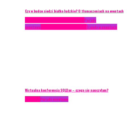
Czy w budce siedzi białko ludzkie? O tłumaczeniach na eventach
Case study
Conferences
Konferencje
Porady
eventowe
Recenzje
Technika eventowa
Trendy w eventach
Wirtualna konferencja SQLDay – czego się nauczyłam?
Podcasty
Porady eventowe