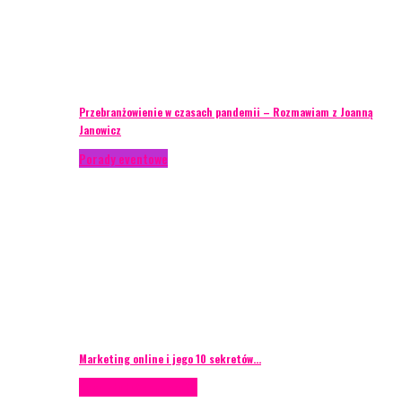
Przebranżowienie w czasach pandemii – Rozmawiam z Joanną
Janowicz
Porady eventowe
Marketing online i jego 10 sekretów…
Case study
Scenografia