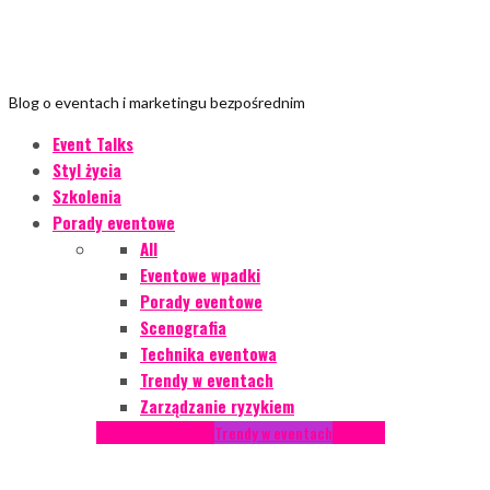
Blog o eventach i marketingu bezpośrednim
Event Talks
Styl życia
Szkolenia
Porady eventowe
All
Eventowe wpadki
Porady eventowe
Scenografia
Technika eventowa
Trendy w eventach
Zarządzanie ryzykiem
Podcasty
Styl życia
Trendy w eventach
Wywiady