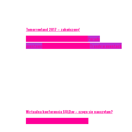
Tomorrowland 2017 – zakończony!
Case study
Conferences
Konferencje
Porady
eventowe
Recenzje
Technika eventowa
Trendy w eventach
Wirtualna konferencja SQLDay – czego się nauczyłam?
Podcasty
Technika eventowa
Wywiady