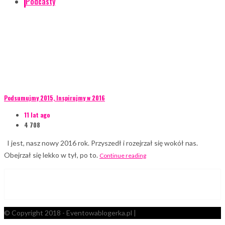
Podcasty
Podsumujmy 2015, Inspirujmy w 2016
11 lat ago
4 708
I jest, nasz nowy 2016 rok. Przyszedł i rozejrzał się wokół nas.
Obejrzał się lekko w tył, po to.
Continue reading
© Copyright 2018 - Eventowablogerka.pl |