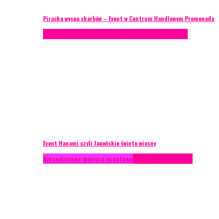
Piracka wyspa skarbów – Event w Centrum Handlowym Promenada
Case study
Recenzje
Scenografia
Studium przypadku
Event Hanami czyli Japońskie święto wiosny
Niecodzienne miejsca eventowe
Recenzje
Scenografia