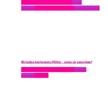
Case study
Conferences
Konferencje
Porady
eventowe
Recenzje
Technika eventowa
Trendy w eventach
Wirtualna konferencja SQLDay – czego się nauczyłam?
AKTUALNOŚCI
Konkrety Anety
Recenzje
Trendy w
eventach
Zagranica