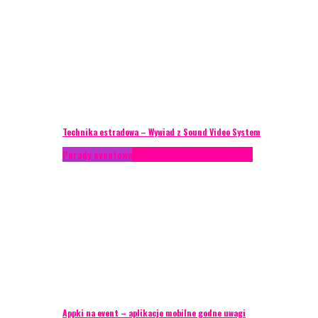
Technika estradowa – Wywiad z Sound Video System
Porady eventowe
Technika eventowa
Zagranica
Appki na event – aplikacje mobilne godne uwagi