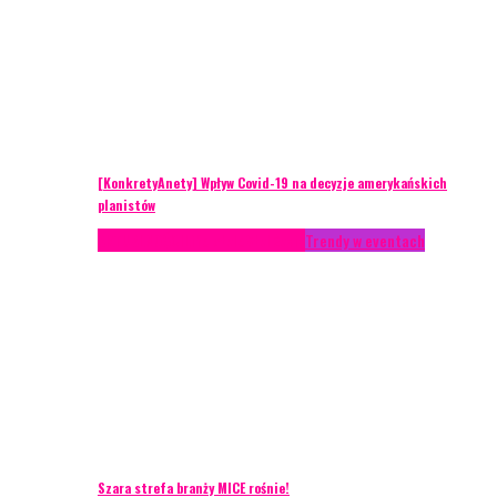
[KonkretyAnety] Wpływ Covid-19 na decyzje amerykańskich
planistów
AKTUALNOŚCI
Life style
Styl życia
Trendy w eventach
Szara strefa branży MICE rośnie!