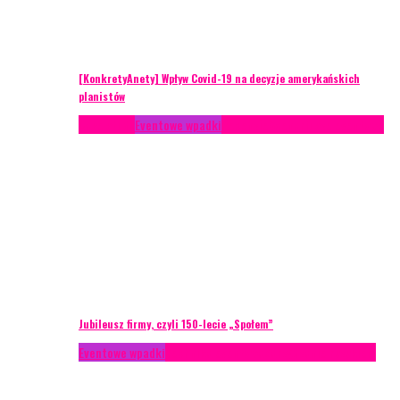
[KonkretyAnety] Wpływ Covid-19 na decyzje amerykańskich
planistów
Case study
Eventowe wpadki
Recenzje
Scenariusze eventowe
Jubileusz firmy, czyli 150-lecie „Społem”
Eventowe wpadki
Technika eventowa
Zarządzanie ryzykiem