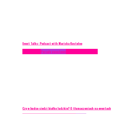
Event Talks: Podcast with Mariska Kesteloo
Konferencje
Porady eventowe
Zarządzanie ryzykiem
Czy w budce siedzi białko ludzkie? O tłumaczeniach na eventach