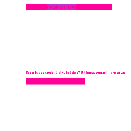
Konferencje
Porady eventowe
Zarządzanie ryzykiem
Czy w budce siedzi białko ludzkie? O tłumaczeniach na eventach
AKTUALNOŚCI
Zarządzanie ryzykiem