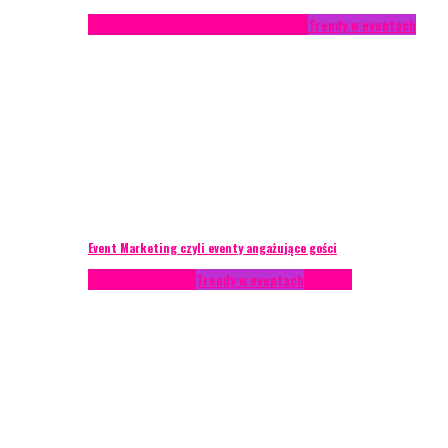
Studium przypadku
Technika eventowa
Trendy w eventach
Event Marketing czyli eventy angażujące gości
Podcasty
Styl życia
Trendy w eventach
Wywiady