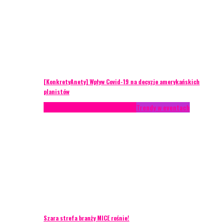
[KonkretyAnety] Wpływ Covid-19 na decyzje amerykańskich
planistów
AKTUALNOŚCI
Life style
Styl życia
Trendy w eventach
Szara strefa branży MICE rośnie!