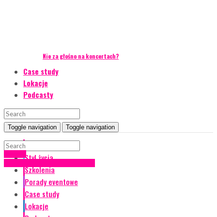
Nie za głośno na koncertach?
Case study
Lokacje
Podcasty
Toggle navigation
Toggle navigation
Event Talks
iHestia
Styl życia
Eventowi Prezydenci
Wywiady
Szkolenia
Porady eventowe
Case study
Lokacje