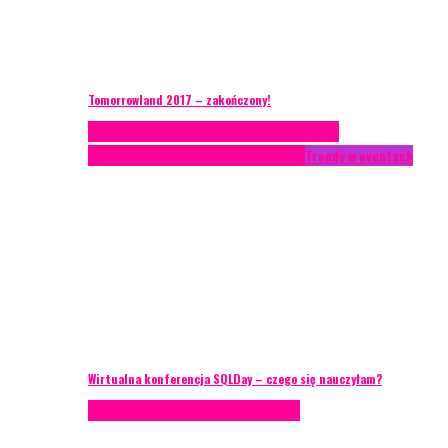
Tomorrowland 2017 – zakończony!
Case study
Conferences
Konferencje
Porady
eventowe
Recenzje
Technika eventowa
Trendy w eventach
Wirtualna konferencja SQLDay – czego się nauczyłam?
Podcasty
Technika eventowa
Wywiady