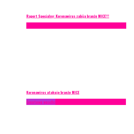
Raport Specjalny: Koronawirus zabija branżę MICE!!!
AKTUALNOŚCI
Konferencje
Zagranica
Zarządzanie ryzykiem
Koronawirus atakuje branżę MICE
Eventowe wpadki
Technika eventowa
Zarządzanie ryzykiem