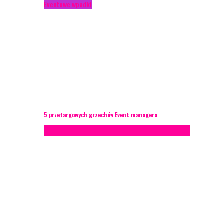
Eventowe wpadki
5 przetargowych grzechów Event managera
Konferencje
Porady eventowe
Zarządzanie ryzykiem