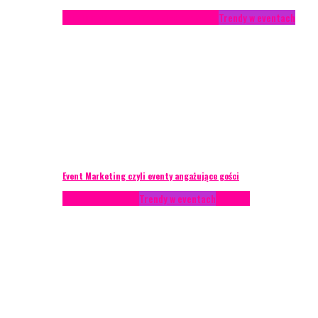
Studium przypadku
Technika eventowa
Trendy w eventach
Event Marketing czyli eventy angażujące gości
Podcasty
Styl życia
Trendy w eventach
Wywiady