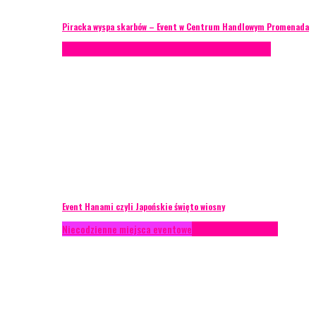
Piracka wyspa skarbów – Event w Centrum Handlowym Promenada
Case study
Recenzje
Scenografia
Studium przypadku
Event Hanami czyli Japońskie święto wiosny
Niecodzienne miejsca eventowe
Recenzje
Scenografia