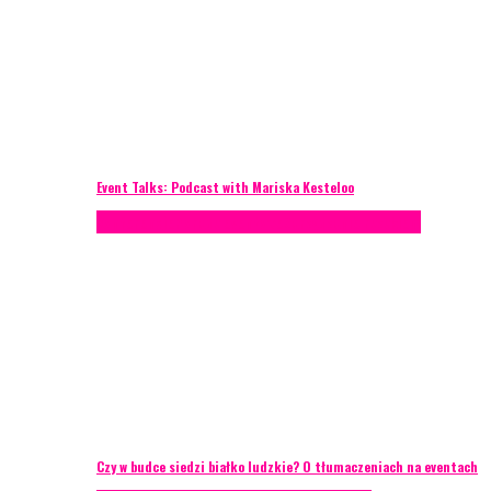
Event Talks: Podcast with Mariska Kesteloo
Konferencje
Porady eventowe
Zarządzanie ryzykiem
Czy w budce siedzi białko ludzkie? O tłumaczeniach na eventach