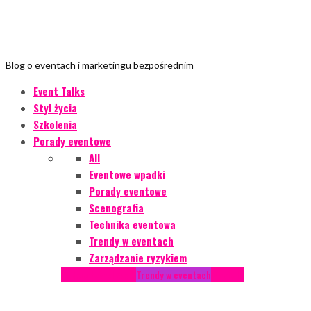
Blog o eventach i marketingu bezpośrednim
Event Talks
Styl życia
Szkolenia
Porady eventowe
All
Eventowe wpadki
Porady eventowe
Scenografia
Technika eventowa
Trendy w eventach
Zarządzanie ryzykiem
Podcasty
Styl życia
Trendy w eventach
Wywiady