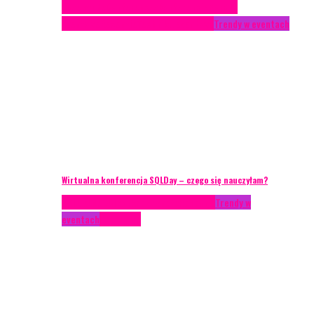
Case study
Conferences
Konferencje
Porady
eventowe
Recenzje
Technika eventowa
Trendy w eventach
Wirtualna konferencja SQLDay – czego się nauczyłam?
AKTUALNOŚCI
Konkrety Anety
Recenzje
Trendy w
eventach
Zagranica