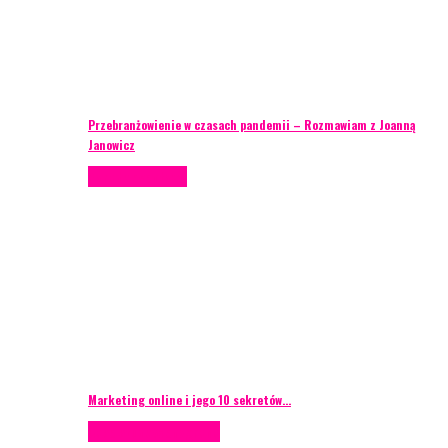
Przebranżowienie w czasach pandemii – Rozmawiam z Joanną
Janowicz
Porady eventowe
Marketing online i jego 10 sekretów…
Case study
Scenografia