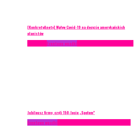
[KonkretyAnety] Wpływ Covid-19 na decyzje amerykańskich
planistów
Case study
Eventowe wpadki
Recenzje
Scenariusze eventowe
Jubileusz firmy, czyli 150-lecie „Społem”
Eventowe wpadki
Technika eventowa
Zarządzanie ryzykiem