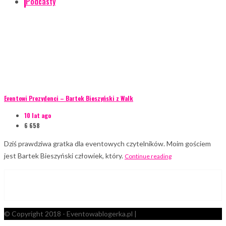
Podcasty
Eventowi Prezydenci – Bartek Bieszyński z Walk
10 lat ago
6 658
Dziś prawdziwa gratka dla eventowych czytelników. Moim gościem
jest Bartek Bieszyński człowiek, który.
Continue reading
© Copyright 2018 - Eventowablogerka.pl |