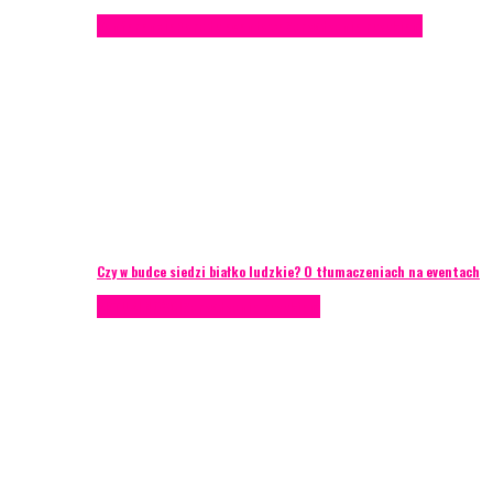
Konferencje
Porady eventowe
Zarządzanie ryzykiem
Czy w budce siedzi białko ludzkie? O tłumaczeniach na eventach
AKTUALNOŚCI
Zarządzanie ryzykiem