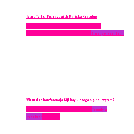
Event Talks: Podcast with Mariska Kesteloo
Case study
Conferences
Konferencje
Porady
eventowe
Recenzje
Technika eventowa
Trendy w eventach
Wirtualna konferencja SQLDay – czego się nauczyłam?
AKTUALNOŚCI
Konkrety Anety
Recenzje
Trendy w
eventach
Zagranica