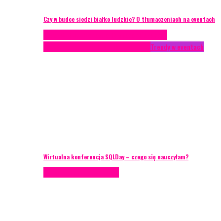
Czy w budce siedzi białko ludzkie? O tłumaczeniach na eventach
Case study
Conferences
Konferencje
Porady
eventowe
Recenzje
Technika eventowa
Trendy w eventach
Wirtualna konferencja SQLDay – czego się nauczyłam?
Podcasty
Porady eventowe