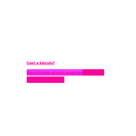
Event w kościele?
Niecodzienne miejsca eventowe
Scenariusze
eventowe
Scenografia