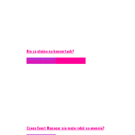
Nie za głośno na koncertach?
Eventowe wpadki
Porady eventowe
Czego Event Manager nie może robić na evencie?