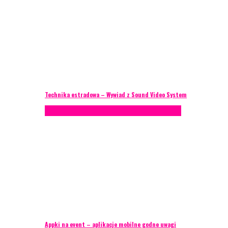
Technika estradowa – Wywiad z Sound Video System
Porady eventowe
Technika eventowa
Zagranica
Appki na event – aplikacje mobilne godne uwagi