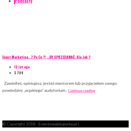
Podcasty
Event Marketing…? Po Co ?! …BY SPRZEDAWAĆ. Ale Jak ?
13 lat ago
3 794
Zawiniłeś, opiniujesz, jesteś mentorem lub przyjacielem swego
powiedzmy „wąskiego” audytorium..
Continue reading
© Copyright 2018 - Eventowablogerka.pl |