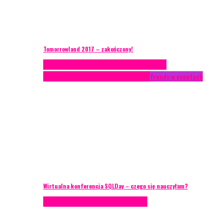
Tomorrowland 2017 – zakończony!
Case study
Conferences
Konferencje
Porady
eventowe
Recenzje
Technika eventowa
Trendy w eventach
Wirtualna konferencja SQLDay – czego się nauczyłam?
Podcasty
Technika eventowa
Wywiady