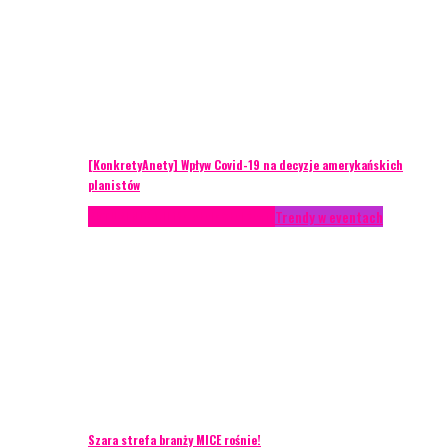
[KonkretyAnety] Wpływ Covid-19 na decyzje amerykańskich
planistów
AKTUALNOŚCI
Life style
Styl życia
Trendy w eventach
Szara strefa branży MICE rośnie!