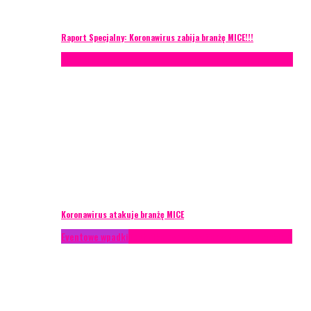
Raport Specjalny: Koronawirus zabija branżę MICE!!!
AKTUALNOŚCI
Konferencje
Zagranica
Zarządzanie ryzykiem
Koronawirus atakuje branżę MICE
Eventowe wpadki
Technika eventowa
Zarządzanie ryzykiem