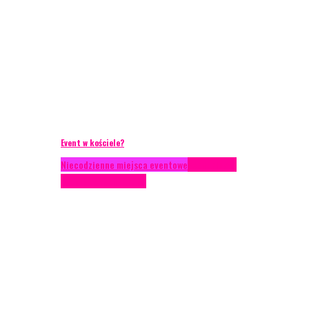
Event w kościele?
Niecodzienne miejsca eventowe
Scenariusze
eventowe
Scenografia