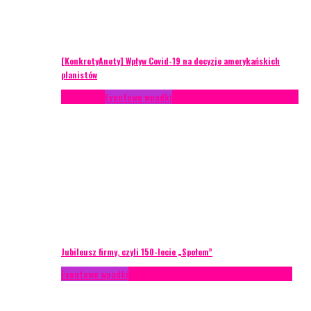
[KonkretyAnety] Wpływ Covid-19 na decyzje amerykańskich
planistów
Case study
Eventowe wpadki
Recenzje
Scenariusze eventowe
Jubileusz firmy, czyli 150-lecie „Społem”
Eventowe wpadki
Technika eventowa
Zarządzanie ryzykiem