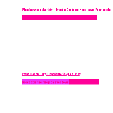
Piracka wyspa skarbów – Event w Centrum Handlowym Promenada
Case study
Recenzje
Scenografia
Studium przypadku
Event Hanami czyli Japońskie święto wiosny
Niecodzienne miejsca eventowe
Recenzje
Scenografia