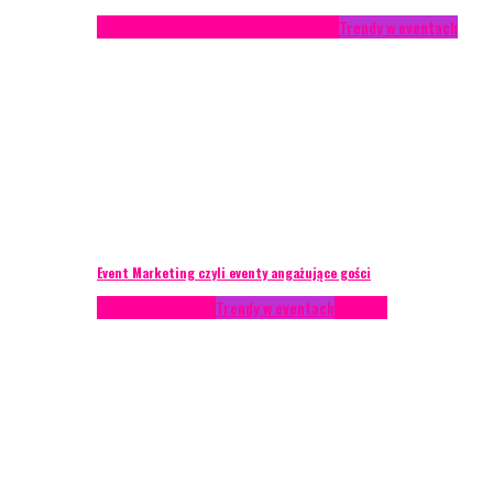
Studium przypadku
Technika eventowa
Trendy w eventach
Event Marketing czyli eventy angażujące gości
Podcasty
Styl życia
Trendy w eventach
Wywiady