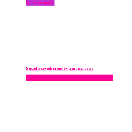
Eventowe wpadki
5 przetargowych grzechów Event managera
Konferencje
Porady eventowe
Zarządzanie ryzykiem