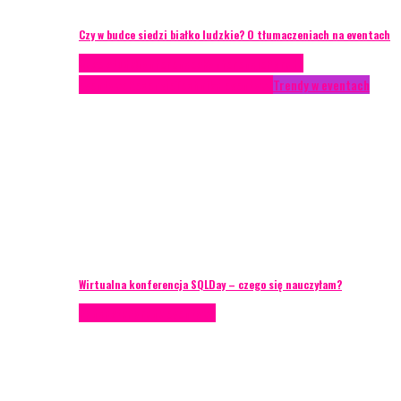
Czy w budce siedzi białko ludzkie? O tłumaczeniach na eventach
Case study
Conferences
Konferencje
Porady
eventowe
Recenzje
Technika eventowa
Trendy w eventach
Wirtualna konferencja SQLDay – czego się nauczyłam?
Podcasty
Porady eventowe