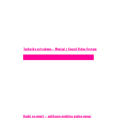
Technika estradowa – Wywiad z Sound Video System
Porady eventowe
Technika eventowa
Zagranica
Appki na event – aplikacje mobilne godne uwagi