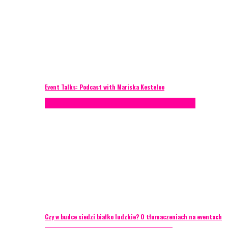
Event Talks: Podcast with Mariska Kesteloo
Konferencje
Porady eventowe
Zarządzanie ryzykiem
Czy w budce siedzi białko ludzkie? O tłumaczeniach na eventach