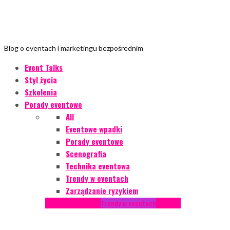
Blog o eventach i marketingu bezpośrednim
Event Talks
Styl życia
Szkolenia
Porady eventowe
All
Eventowe wpadki
Porady eventowe
Scenografia
Technika eventowa
Trendy w eventach
Zarządzanie ryzykiem
Podcasty
Styl życia
Trendy w eventach
Wywiady