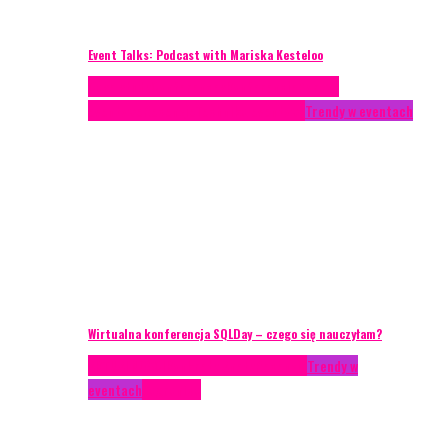
Event Talks: Podcast with Mariska Kesteloo
Case study
Conferences
Konferencje
Porady
eventowe
Recenzje
Technika eventowa
Trendy w eventach
Wirtualna konferencja SQLDay – czego się nauczyłam?
AKTUALNOŚCI
Konkrety Anety
Recenzje
Trendy w
eventach
Zagranica