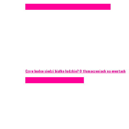
Konferencje
Porady eventowe
Zarządzanie ryzykiem
Czy w budce siedzi białko ludzkie? O tłumaczeniach na eventach
AKTUALNOŚCI
Zarządzanie ryzykiem