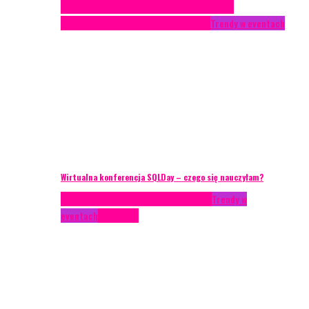
Case study
Conferences
Konferencje
Porady
eventowe
Recenzje
Technika eventowa
Trendy w eventach
Wirtualna konferencja SQLDay – czego się nauczyłam?
AKTUALNOŚCI
Konkrety Anety
Recenzje
Trendy w
eventach
Zagranica