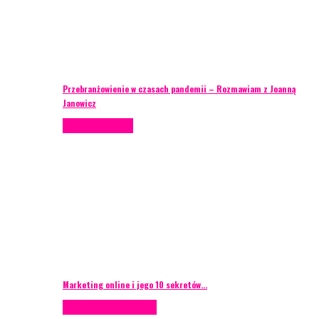
Przebranżowienie w czasach pandemii – Rozmawiam z Joanną
Janowicz
Porady eventowe
Marketing online i jego 10 sekretów…
Case study
Scenografia