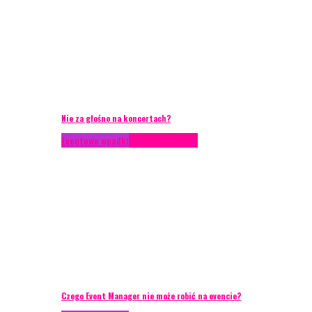
Nie za głośno na koncertach?
Eventowe wpadki
Porady eventowe
Czego Event Manager nie może robić na evencie?