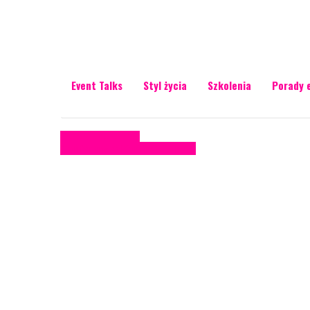
Event Talks
Styl życia
Szkolenia
Porady 
Oxford Economics
Conferences
Konkrety Anety