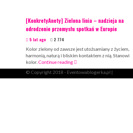
[KonkretyAnety] Zielona linia – nadzieja na
odrodzenie przemysłu spotkań w Europie
5 lat ago
2 774
Kolor zielony od zawsze jest utożsamiany z życiem,
harmonią, naturą i bliskim kontaktem z nią. Stanowi
kolor.
Continue reading
© Copyright 2018 - Eventowablogerka.pl |