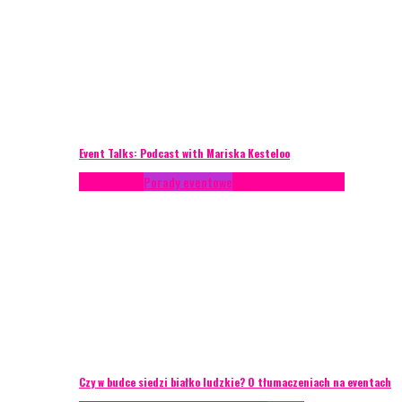
Event Talks: Podcast with Mariska Kesteloo
Konferencje
Porady eventowe
Zarządzanie ryzykiem
Czy w budce siedzi białko ludzkie? O tłumaczeniach na eventach