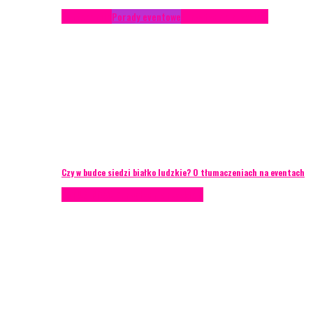
Konferencje
Porady eventowe
Zarządzanie ryzykiem
Czy w budce siedzi białko ludzkie? O tłumaczeniach na eventach
AKTUALNOŚCI
Zarządzanie ryzykiem