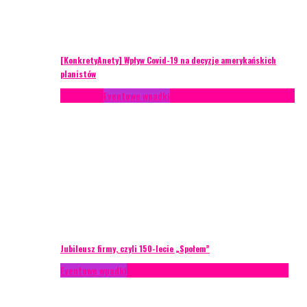
[KonkretyAnety] Wpływ Covid-19 na decyzje amerykańskich
planistów
Case study
Eventowe wpadki
Recenzje
Scenariusze eventowe
Jubileusz firmy, czyli 150-lecie „Społem”
Eventowe wpadki
Technika eventowa
Zarządzanie ryzykiem