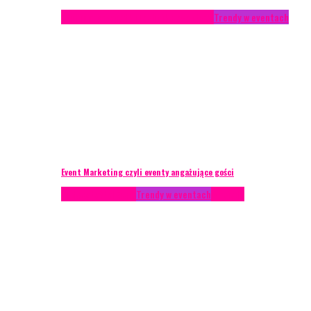
Studium przypadku
Technika eventowa
Trendy w eventach
Event Marketing czyli eventy angażujące gości
Podcasty
Styl życia
Trendy w eventach
Wywiady