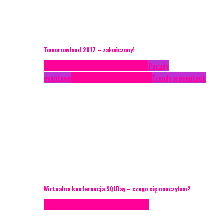
Tomorrowland 2017 – zakończony!
Case study
Conferences
Konferencje
Porady
eventowe
Recenzje
Technika eventowa
Trendy w eventach
Wirtualna konferencja SQLDay – czego się nauczyłam?
Podcasty
Technika eventowa
Wywiady