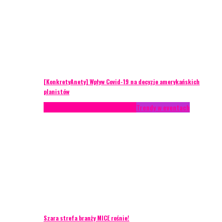
[KonkretyAnety] Wpływ Covid-19 na decyzje amerykańskich
planistów
AKTUALNOŚCI
Life style
Styl życia
Trendy w eventach
Szara strefa branży MICE rośnie!