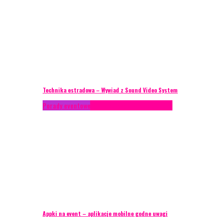
Technika estradowa – Wywiad z Sound Video System
Porady eventowe
Technika eventowa
Zagranica
Appki na event – aplikacje mobilne godne uwagi