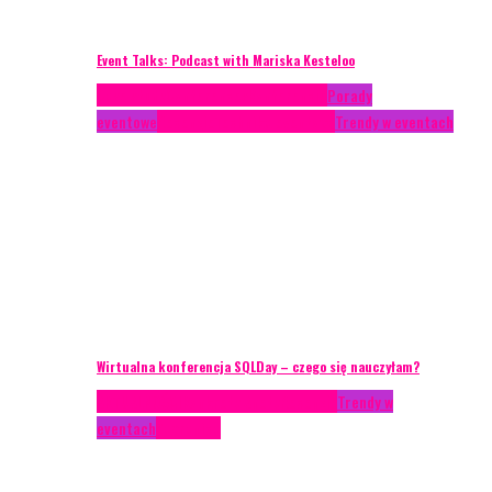
Event Talks: Podcast with Mariska Kesteloo
Case study
Conferences
Konferencje
Porady
eventowe
Recenzje
Technika eventowa
Trendy w eventach
Wirtualna konferencja SQLDay – czego się nauczyłam?
AKTUALNOŚCI
Konkrety Anety
Recenzje
Trendy w
eventach
Zagranica