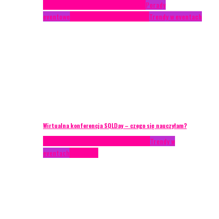
Case study
Conferences
Konferencje
Porady
eventowe
Recenzje
Technika eventowa
Trendy w eventach
Wirtualna konferencja SQLDay – czego się nauczyłam?
AKTUALNOŚCI
Konkrety Anety
Recenzje
Trendy w
eventach
Zagranica