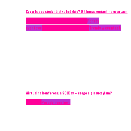
Czy w budce siedzi białko ludzkie? O tłumaczeniach na eventach
Case study
Conferences
Konferencje
Porady
eventowe
Recenzje
Technika eventowa
Trendy w eventach
Wirtualna konferencja SQLDay – czego się nauczyłam?
Podcasty
Porady eventowe