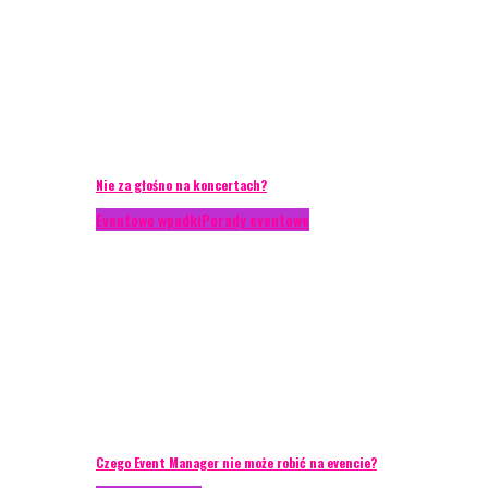
Nie za głośno na koncertach?
Eventowe wpadki
Porady eventowe
Czego Event Manager nie może robić na evencie?