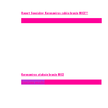
Raport Specjalny: Koronawirus zabija branżę MICE!!!
AKTUALNOŚCI
Konferencje
Zagranica
Zarządzanie ryzykiem
Koronawirus atakuje branżę MICE
Eventowe wpadki
Technika eventowa
Zarządzanie ryzykiem