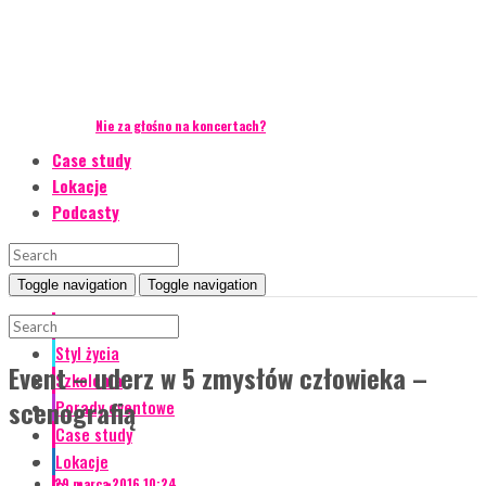
Nie za głośno na koncertach?
Case study
Lokacje
Podcasty
Toggle navigation
Toggle navigation
Event Talks
Styl życia
Event – uderz w 5 zmysłów człowieka –
Szkolenia
scenografią
Porady eventowe
Case study
Lokacje
29 marca 2016 10:24