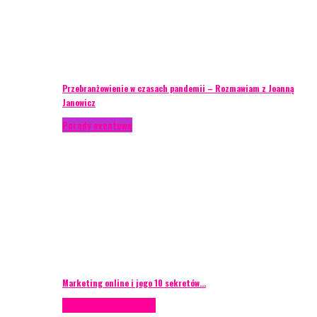
Przebranżowienie w czasach pandemii – Rozmawiam z Joanną
Janowicz
Porady eventowe
Marketing online i jego 10 sekretów…
Case study
Scenografia