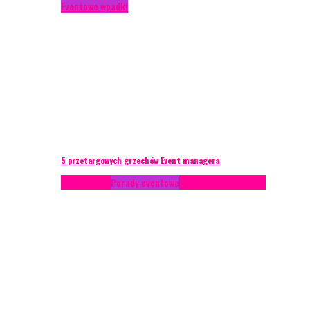
Eventowe wpadki
5 przetargowych grzechów Event managera
Konferencje
Porady eventowe
Zarządzanie ryzykiem