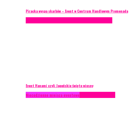
Piracka wyspa skarbów – Event w Centrum Handlowym Promenada
Case study
Recenzje
Scenografia
Studium przypadku
Event Hanami czyli Japońskie święto wiosny
Niecodzienne miejsca eventowe
Recenzje
Scenografia