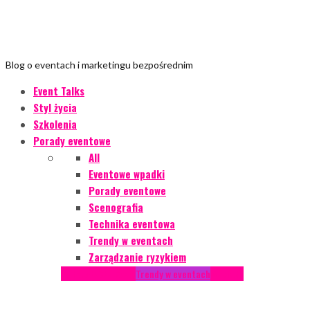
Blog o eventach i marketingu bezpośrednim
Event Talks
Styl życia
Szkolenia
Porady eventowe
All
Eventowe wpadki
Porady eventowe
Scenografia
Technika eventowa
Trendy w eventach
Zarządzanie ryzykiem
Podcasty
Styl życia
Trendy w eventach
Wywiady