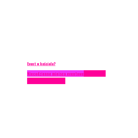
Event w kościele?
Niecodzienne miejsca eventowe
Scenariusze
eventowe
Scenografia