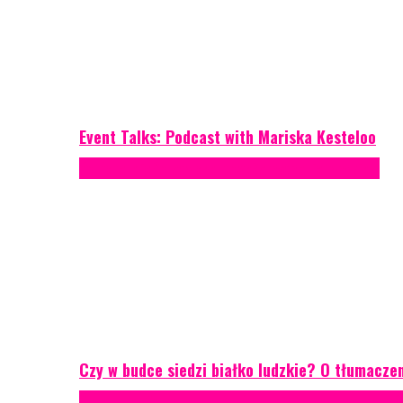
Event Talks: Podcast with Mariska Kesteloo
Konferencje
Porady eventowe
Zarządzanie ryzykiem
Czy w budce siedzi białko ludzkie? O tłumacze
Case study
Conferences
Konferencje
Porady eventowe
R