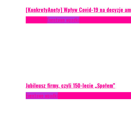
[KonkretyAnety] Wpływ Covid-19 na decyzje am
Case study
Eventowe wpadki
Recenzje
Scenariusze eve
Jubileusz firmy, czyli 150-lecie „Społem”
Eventowe wpadki
Technika eventowa
Zarządzanie ryzyk