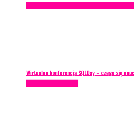
Case study
Conferences
Konferencje
Porady eventowe
R
Wirtualna konferencja SQLDay – czego się nau
Podcasty
Porady eventowe