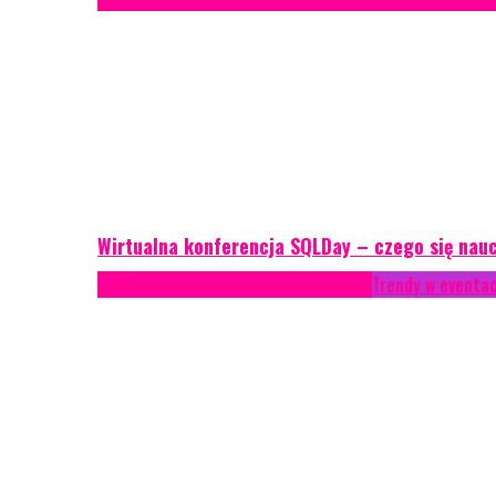
Wirtualna konferencja SQLDay – czego się nau
AKTUALNOŚCI
Konkrety Anety
Recenzje
Trendy w eventa