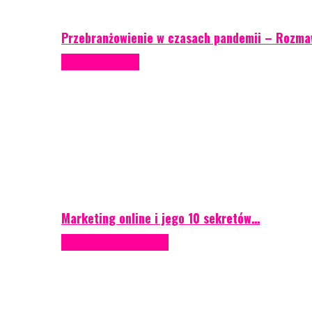
Przebranżowienie w czasach pandemii – Rozma
Porady eventowe
Marketing online i jego 10 sekretów…
Case study
Scenografia