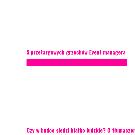
5 przetargowych grzechów Event managera
Konferencje
Porady eventowe
Zarządzanie ryzykiem
Czy w budce siedzi białko ludzkie? O tłumacze