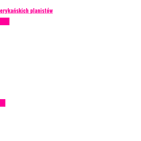
erykańskich planistów
ntowe
iem