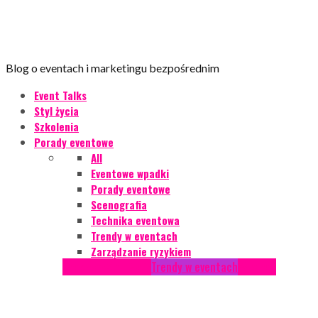
Blog o eventach i marketingu bezpośrednim
Event Talks
Styl życia
Szkolenia
Porady eventowe
All
Eventowe wpadki
Porady eventowe
Scenografia
Technika eventowa
Trendy w eventach
Zarządzanie ryzykiem
Podcasty
Styl życia
Trendy w eventach
Wywiady