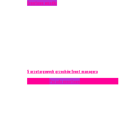
Eventowe wpadki
5 przetargowych grzechów Event managera
Konferencje
Porady eventowe
Zarządzanie ryzykiem