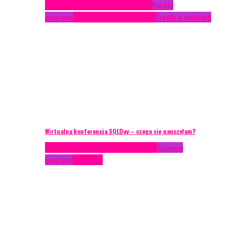
Case study
Conferences
Konferencje
Porady
eventowe
Recenzje
Technika eventowa
Trendy w eventach
Wirtualna konferencja SQLDay – czego się nauczyłam?
AKTUALNOŚCI
Konkrety Anety
Recenzje
Trendy w
eventach
Zagranica