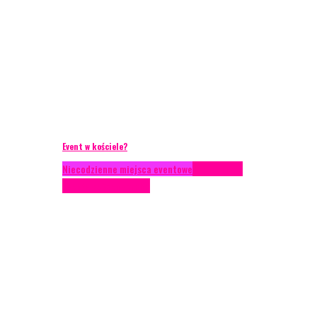
Event w kościele?
Niecodzienne miejsca eventowe
Scenariusze
eventowe
Scenografia