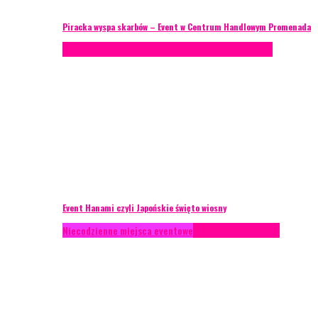
Piracka wyspa skarbów – Event w Centrum Handlowym Promenada
Case study
Recenzje
Scenografia
Studium przypadku
Event Hanami czyli Japońskie święto wiosny
Niecodzienne miejsca eventowe
Recenzje
Scenografia