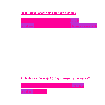
Event Talks: Podcast with Mariska Kesteloo
Case study
Conferences
Konferencje
Porady
eventowe
Recenzje
Technika eventowa
Trendy w eventach
Wirtualna konferencja SQLDay – czego się nauczyłam?
AKTUALNOŚCI
Konkrety Anety
Recenzje
Trendy w
eventach
Zagranica