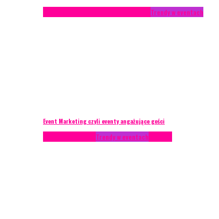
Studium przypadku
Technika eventowa
Trendy w eventach
Event Marketing czyli eventy angażujące gości
Podcasty
Styl życia
Trendy w eventach
Wywiady