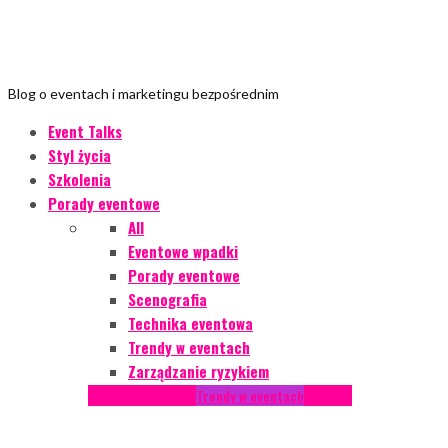
Blog o eventach i marketingu bezpośrednim
Event Talks
Styl życia
Szkolenia
Porady eventowe
All
Eventowe wpadki
Porady eventowe
Scenografia
Technika eventowa
Trendy w eventach
Zarządzanie ryzykiem
Podcasty
Styl życia
Trendy w eventach
Wywiady