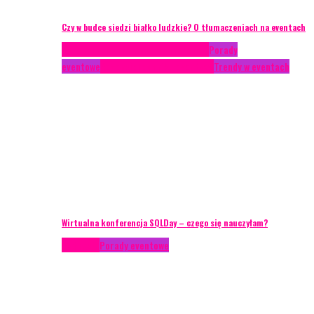
Czy w budce siedzi białko ludzkie? O tłumaczeniach na eventach
Case study
Conferences
Konferencje
Porady
eventowe
Recenzje
Technika eventowa
Trendy w eventach
Wirtualna konferencja SQLDay – czego się nauczyłam?
Podcasty
Porady eventowe