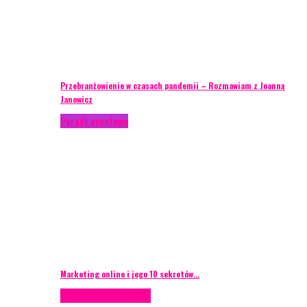
Przebranżowienie w czasach pandemii – Rozmawiam z Joanną
Janowicz
Porady eventowe
Marketing online i jego 10 sekretów…
Case study
Scenografia