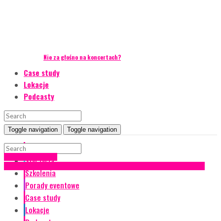
Nie za głośno na koncertach?
Case study
Lokacje
Podcasty
Toggle navigation
Toggle navigation
Event Talks
wirtualne eventy
Styl życia
Case study
Conferences
Konferencje
Recenzje
Studium przypadku
Szkolenia
Porady eventowe
Case study
Lokacje