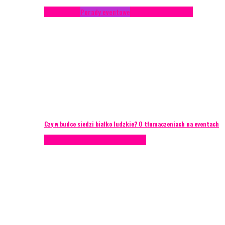
Konferencje
Porady eventowe
Zarządzanie ryzykiem
Czy w budce siedzi białko ludzkie? O tłumaczeniach na eventach
AKTUALNOŚCI
Zarządzanie ryzykiem