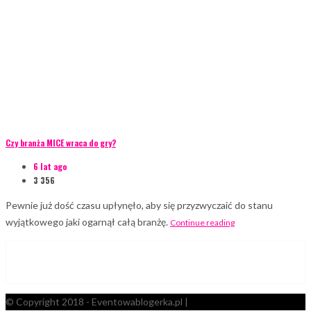
Czy branża MICE wraca do gry?
6 lat ago
3 356
Pewnie już dość czasu upłynęło, aby się przyzwyczaić do stanu
wyjątkowego jaki ogarnął całą branżę.
Continue reading
© Copyright 2018 - Eventowablogerka.pl |