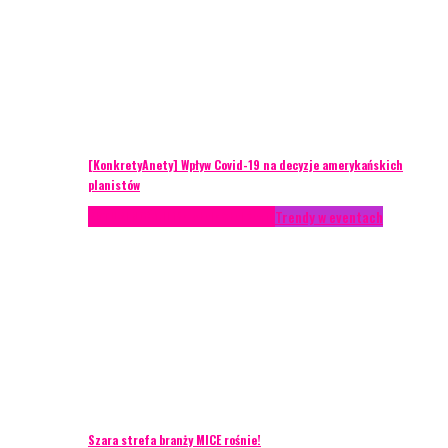
[KonkretyAnety] Wpływ Covid-19 na decyzje amerykańskich
planistów
AKTUALNOŚCI
Life style
Styl życia
Trendy w eventach
Szara strefa branży MICE rośnie!