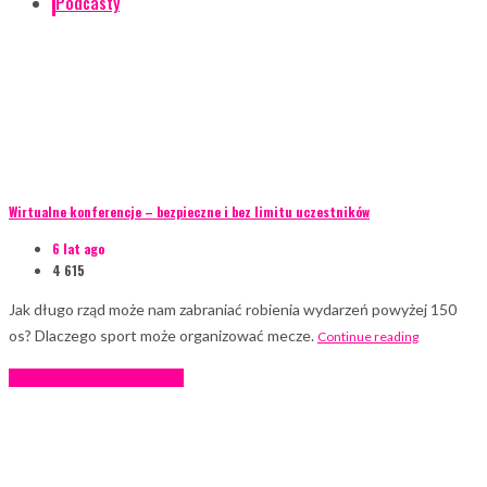
Podcasty
Wirtualne konferencje – bezpieczne i bez limitu uczestników
6 lat ago
4 615
Jak długo rząd może nam zabraniać robienia wydarzeń powyżej 150
os? Dlaczego sport może organizować mecze.
Continue reading
AKTUALNOŚCI
Podcasty