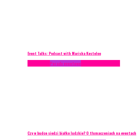
Event Talks: Podcast with Mariska Kesteloo
Konferencje
Porady eventowe
Zarządzanie ryzykiem
Czy w budce siedzi białko ludzkie? O tłumaczeniach na eventach