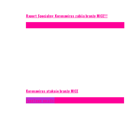
Raport Specjalny: Koronawirus zabija branżę MICE!!!
AKTUALNOŚCI
Konferencje
Zagranica
Zarządzanie ryzykiem
Koronawirus atakuje branżę MICE
Eventowe wpadki
Technika eventowa
Zarządzanie ryzykiem