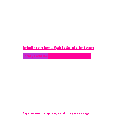
Technika estradowa – Wywiad z Sound Video System
Porady eventowe
Technika eventowa
Zagranica
Appki na event – aplikacje mobilne godne uwagi