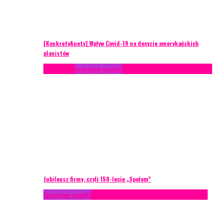
[KonkretyAnety] Wpływ Covid-19 na decyzje amerykańskich
planistów
Case study
Eventowe wpadki
Recenzje
Scenariusze eventowe
Jubileusz firmy, czyli 150-lecie „Społem”
Eventowe wpadki
Technika eventowa
Zarządzanie ryzykiem