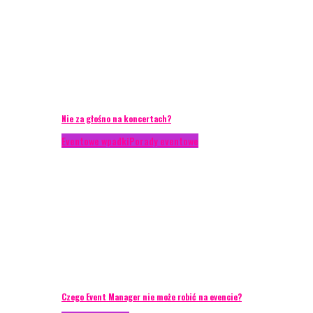
Nie za głośno na koncertach?
Eventowe wpadki
Porady eventowe
Czego Event Manager nie może robić na evencie?