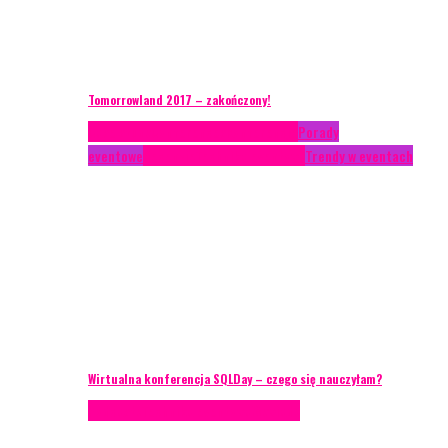
Tomorrowland 2017 – zakończony!
Case study
Conferences
Konferencje
Porady
eventowe
Recenzje
Technika eventowa
Trendy w eventach
Wirtualna konferencja SQLDay – czego się nauczyłam?
Podcasty
Technika eventowa
Wywiady