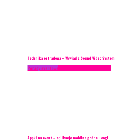
Technika estradowa – Wywiad z Sound Video System
Porady eventowe
Technika eventowa
Zagranica
Appki na event – aplikacje mobilne godne uwagi