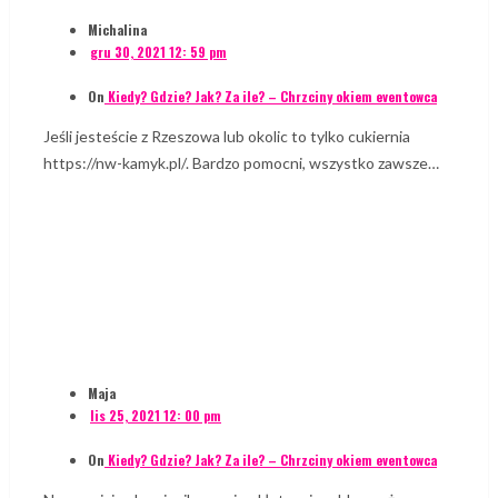
Michalina
gru 30, 2021 12: 59 pm
On
Kiedy? Gdzie? Jak? Za ile? – Chrzciny okiem eventowca
Jeśli jesteście z Rzeszowa lub okolic to tylko cukiernia
https://nw-kamyk.pl/. Bardzo pomocni, wszystko zawsze…
Maja
lis 25, 2021 12: 00 pm
On
Kiedy? Gdzie? Jak? Za ile? – Chrzciny okiem eventowca