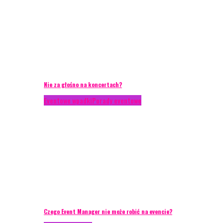
Nie za głośno na koncertach?
Eventowe wpadki
Porady eventowe
Czego Event Manager nie może robić na evencie?