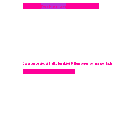
Konferencje
Porady eventowe
Zarządzanie ryzykiem
Czy w budce siedzi białko ludzkie? O tłumaczeniach na eventach
AKTUALNOŚCI
Zarządzanie ryzykiem