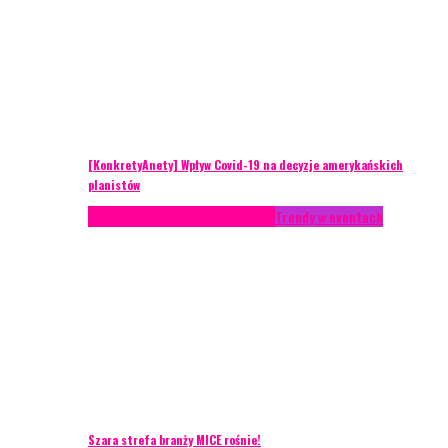
[KonkretyAnety] Wpływ Covid-19 na decyzje amerykańskich
planistów
AKTUALNOŚCI
Life style
Styl życia
Trendy w eventach
Szara strefa branży MICE rośnie!