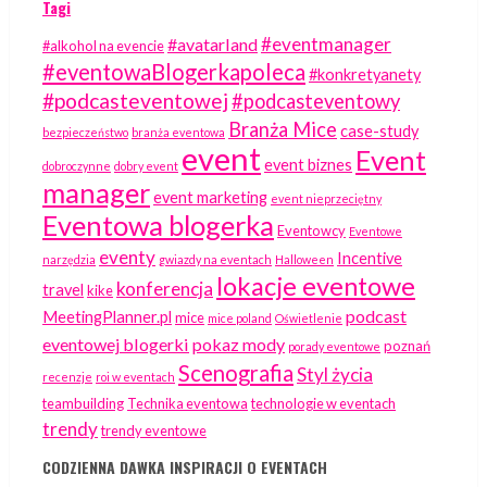
Tagi
#eventmanager
#avatarland
#alkohol na evencie
#eventowaBlogerkapoleca
#konkretyanety
#podcasteventowej
#podcasteventowy
Branża Mice
case-study
bezpieczeństwo
branża eventowa
event
Event
event biznes
dobroczynne
dobry event
manager
event marketing
event nieprzeciętny
Eventowa blogerka
Eventowcy
Eventowe
eventy
Incentive
narzędzia
gwiazdy na eventach
Halloween
lokacje eventowe
konferencja
travel
kike
podcast
MeetingPlanner.pl
mice
mice poland
Oświetlenie
eventowej blogerki
pokaz mody
poznań
porady eventowe
Scenografia
Styl życia
recenzje
roi w eventach
teambuilding
Technika eventowa
technologie w eventach
trendy
trendy eventowe
CODZIENNA DAWKA INSPIRACJI O EVENTACH