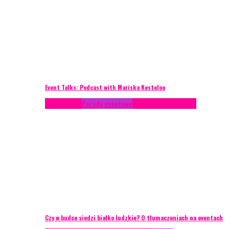
Event Talks: Podcast with Mariska Kesteloo
Konferencje
Porady eventowe
Zarządzanie ryzykiem
Czy w budce siedzi białko ludzkie? O tłumaczeniach na eventach