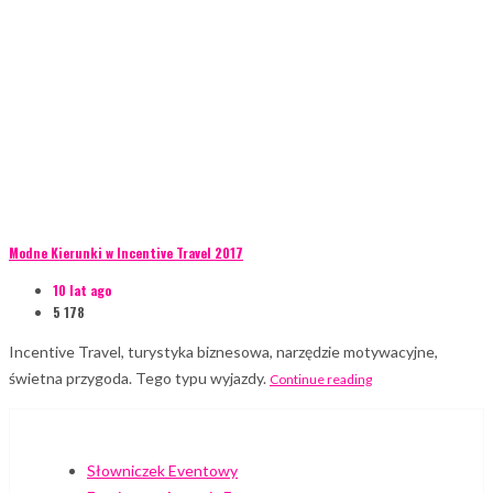
Modne Kierunki w Incentive Travel 2017
10 lat ago
5 178
Incentive Travel, turystyka biznesowa, narzędzie motywacyjne,
świetna przygoda. Tego typu wyjazdy.
Continue reading
Słowniczek Eventowy