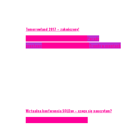
Tomorrowland 2017 – zakończony!
Case study
Conferences
Konferencje
Porady
eventowe
Recenzje
Technika eventowa
Trendy w eventach
Wirtualna konferencja SQLDay – czego się nauczyłam?
Podcasty
Technika eventowa
Wywiady