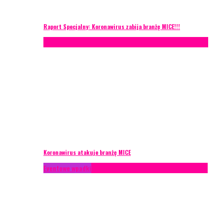
Raport Specjalny: Koronawirus zabija branżę MICE!!!
AKTUALNOŚCI
Konferencje
Zagranica
Zarządzanie ryzykiem
Koronawirus atakuje branżę MICE
Eventowe wpadki
Technika eventowa
Zarządzanie ryzykiem