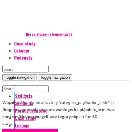
Nie za głośno na koncertach?
Case study
Lokacje
Podcasty
Toggle navigation
Toggle navigation
Event Talks
Styl życia
Warning
Szkolenia
: Undefined array key "category_pagination_style" in
/home/eve/domains/eventowablogerka.pl/public_html/wp-
Porady eventowe
content/themes/magzilla/category.php
on line
80
Case study
Lokacje
Incentive
Case study
Incentive
Styl życia