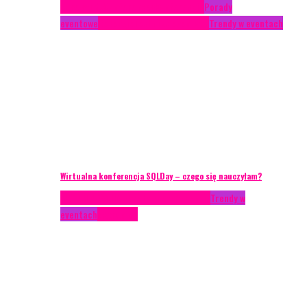
Case study
Conferences
Konferencje
Porady
eventowe
Recenzje
Technika eventowa
Trendy w eventach
Wirtualna konferencja SQLDay – czego się nauczyłam?
AKTUALNOŚCI
Konkrety Anety
Recenzje
Trendy w
eventach
Zagranica