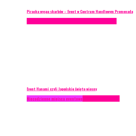
Piracka wyspa skarbów – Event w Centrum Handlowym Promenada
Case study
Recenzje
Scenografia
Studium przypadku
Event Hanami czyli Japońskie święto wiosny
Niecodzienne miejsca eventowe
Recenzje
Scenografia