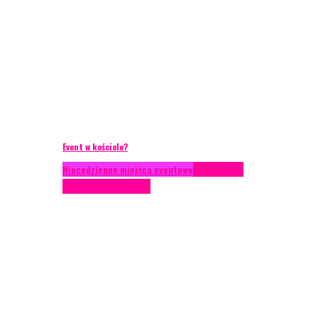
Event w kościele?
Niecodzienne miejsca eventowe
Scenariusze
eventowe
Scenografia