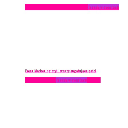
Studium przypadku
Technika eventowa
Trendy w eventach
Event Marketing czyli eventy angażujące gości
Podcasty
Styl życia
Trendy w eventach
Wywiady