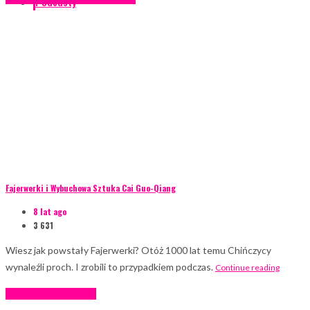
Podcasty
Fajerwerki i Wybuchowa Sztuka Cai Guo-Qiang
8 lat ago
3 631
Wiesz jak powstały Fajerwerki? Otóż 1000 lat temu Chińczycy
wynaleźli proch. I zrobili to przypadkiem podczas.
Continue reading
Case study
Incentive