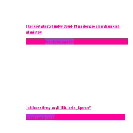
[KonkretyAnety] Wpływ Covid-19 na decyzje amerykańskich
planistów
Case study
Eventowe wpadki
Recenzje
Scenariusze eventowe
Jubileusz firmy, czyli 150-lecie „Społem”
Eventowe wpadki
Technika eventowa
Zarządzanie ryzykiem