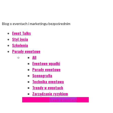
Blog o eventach i marketingu bezpośrednim
Event Talks
Styl życia
Szkolenia
Porady eventowe
All
Eventowe wpadki
Porady eventowe
Scenografia
Technika eventowa
Trendy w eventach
Zarządzanie ryzykiem
Podcasty
Styl życia
Trendy w eventach
Wywiady