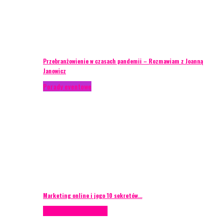
Przebranżowienie w czasach pandemii – Rozmawiam z Joanną
Janowicz
Porady eventowe
Marketing online i jego 10 sekretów…
Case study
Scenografia