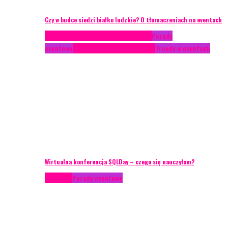
Czy w budce siedzi białko ludzkie? O tłumaczeniach na eventach
Case study
Conferences
Konferencje
Porady
eventowe
Recenzje
Technika eventowa
Trendy w eventach
Wirtualna konferencja SQLDay – czego się nauczyłam?
Podcasty
Porady eventowe