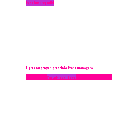
Eventowe wpadki
5 przetargowych grzechów Event managera
Konferencje
Porady eventowe
Zarządzanie ryzykiem