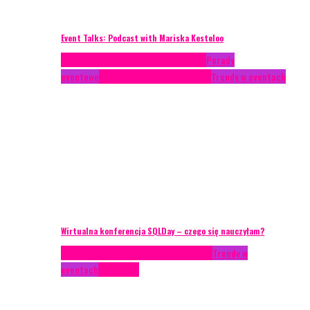
Event Talks: Podcast with Mariska Kesteloo
Case study
Conferences
Konferencje
Porady
eventowe
Recenzje
Technika eventowa
Trendy w eventach
Wirtualna konferencja SQLDay – czego się nauczyłam?
AKTUALNOŚCI
Konkrety Anety
Recenzje
Trendy w
eventach
Zagranica