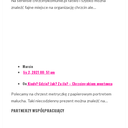
Na serwisie chrzcinyikomunie.pl łatwo i szybko można
znaleźć fajne miejsce na organizację chrzcin ale…
Marcin
lis 2, 2021 08: 51 pm
On
Kiedy? Gdzie? Jak? Za ile? – Chrzciny okiem eventowca
Polecamy na chrzest metryczkę z papierowym portretem
malucha. Taki niecodzienny prezent można znaleźć na…
PARTNERZY WSPÓŁPRACUJĄCY